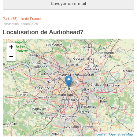
Envoyer un e-mail
Paris (75)
-
Île-de-France
Publication : 09/08/2025
Localisation de Audiohead7
+
−
Leaflet
|
OpenStreetMap