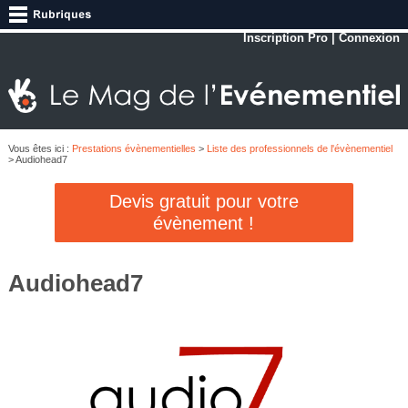
Inscription Pro
|
Connexion
Vous êtes ici :
Prestations évènementielles
>
Liste des professionnels de l'évènementiel
> Audiohead7
Devis gratuit pour votre
évènement !
Audiohead7