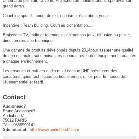
Cinéma de plein air, Drive in, Projection de manifestations sportives sur
grand écran.
Coaching sportif : cours de ski, nautisme, équitation, yoga ...
Incentive : Team building, Courses d'orientation,...
Emissions TV, radio et tournages : animations jeux, diffusion au public,
direction d'équipe technique.
Une gamme de produits développés depuis 2014pour assurer une qualité
de son optimale, sans nuisances sonores, avec des équipements adaptés
à chaque environnement.
Les casques et boîtiers audio multi-canaux UHF présentent des
caractéristiques techniques particulièrement utiles pour le monde de
l'événementiel et festif.
Contact
Audiohead7
Bruno Audiohaed7
Audiohead7
75012 PARIS
Tél. : 0658990141
Site Internet
:
http://www.audiohead7.com