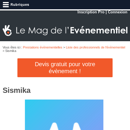
Inscription Pro
|
Connexion
Vous êtes ici :
Prestations évènementielles
>
Liste des professionnels de l'évènementiel
> Sismika
Devis gratuit pour votre
évènement !
Sismika