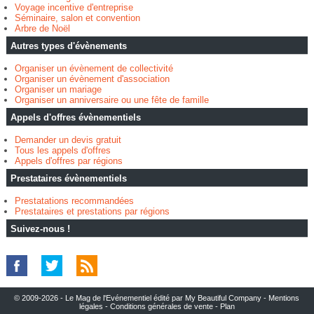
Voyage incentive d'entreprise
Séminaire, salon et convention
Arbre de Noël
Autres types d'évènements
Organiser un évènement de collectivité
Organiser un évènement d'association
Organiser un mariage
Organiser un anniversaire ou une fête de famille
Appels d'offres évènementiels
Demander un devis gratuit
Tous les appels d'offres
Appels d'offres par régions
Prestataires évènementiels
Prestatations recommandées
Prestataires et prestations par régions
Suivez-nous !
© 2009-2026 - Le Mag de l'Evénementiel édité par My Beautiful Company -
Mentions
légales
-
Conditions générales de vente
-
Plan