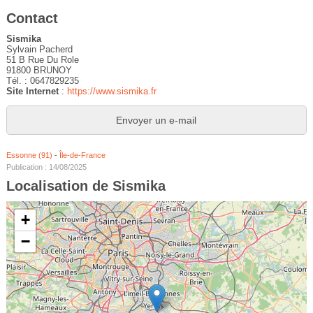
Contact
Sismika
Sylvain Pacherd
51 B Rue Du Role
91800 BRUNOY
Tél. : 0647829235
Site Internet
:
https://www.sismika.fr
Envoyer un e-mail
Essonne (91)
-
Île-de-France
Publication : 14/08/2025
Localisation de Sismika
+
−