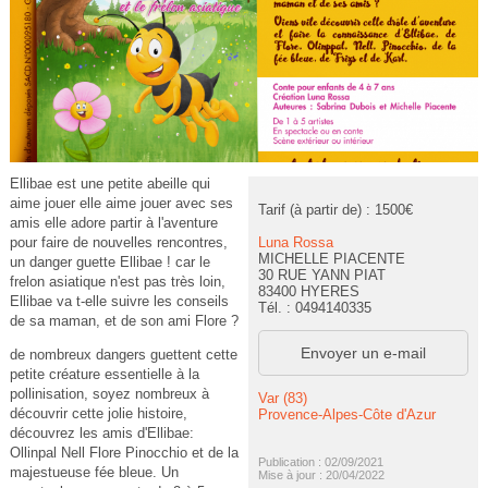
Ellibae est une petite abeille qui
aime jouer elle aime jouer avec ses
Tarif (à partir de) : 1500€
amis elle adore partir à l'aventure
Luna Rossa
pour faire de nouvelles rencontres,
MICHELLE PIACENTE
un danger guette Ellibae ! car le
30 RUE YANN PIAT
frelon asiatique n'est pas très loin,
83400 HYERES
Ellibae va t-elle suivre les conseils
Tél. : 0494140335
de sa maman, et de son ami Flore ?
Envoyer un e-mail
de nombreux dangers guettent cette
petite créature essentielle à la
pollinisation, soyez nombreux à
Var (83)
découvrir cette jolie histoire,
Provence-Alpes-Côte d'Azur
découvrez les amis d'Ellibae:
Ollinpal Nell Flore Pinocchio et de la
Publication : 02/09/2021
majestueuse fée bleue. Un
Mise à jour : 20/04/2022