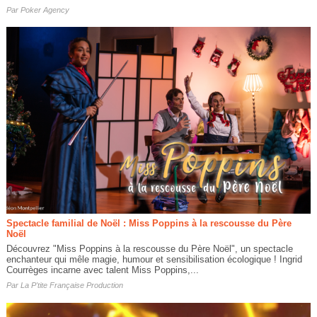
Par
Poker Agency
Spectacle familial de Noël : Miss Poppins à la rescousse du Père
Noël
Découvrez "Miss Poppins à la rescousse du Père Noël", un spectacle
enchanteur qui mêle magie, humour et sensibilisation écologique ! Ingrid
Courrèges incarne avec talent Miss Poppins,...
Par
La P'tite Française Production