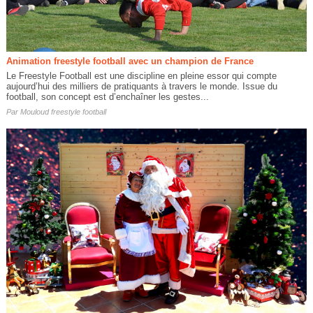
Animation freestyle football avec un champion de France
Le Freestyle Football est une discipline en pleine essor qui compte
aujourd’hui des milliers de pratiquants à travers le monde. Issue du
football, son concept est d’enchaîner les gestes...
Par
Mouloud freestyle football