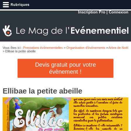
Inscription Pro
|
Connexion
Vous êtes ici :
Prestations évènementielles
>
Organisation d'évènements
>
Arbre de Noël
> Ellibae la petite abeille
Devis gratuit pour votre
évènement !
Ellibae la petite abeille