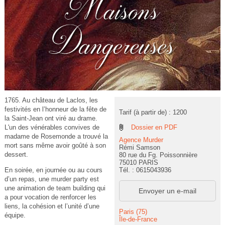
1765. Au château de Laclos, les
festivités en l’honneur de la fête de
Tarif (à partir de) : 1200
la Saint-Jean ont viré au drame.
Dossier en PDF
L'un des vénérables convives de
madame de Rosemonde a trouvé la
Agence Murder
mort sans même avoir goûté à son
Rémi Samson
dessert.
80 rue du Fg. Poissonnière
75010 PARIS
Tél. : 0615043936
En soirée, en journée ou au cours
d’un repas, une murder party est
une animation de team building qui
Envoyer un e-mail
a pour vocation de renforcer les
liens, la cohésion et l’unité d’une
Paris (75)
équipe.
Île-de-France