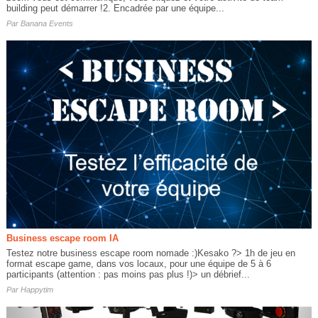
building peut démarrer !2. Encadrée par une équipe...
Par
Banana Events
Business escape room IA
Testez notre business escape room nomade :)Kesako ?> 1h de jeu en
format escape game, dans vos locaux, pour une équipe de 5 à 6
participants (attention : pas moins pas plus !)> un débrief...
Par
Happytim