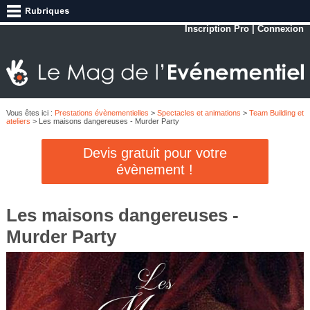
Inscription Pro
|
Connexion
Vous êtes ici :
Prestations évènementielles
>
Spectacles et animations
>
Team Building et
ateliers
> Les maisons dangereuses - Murder Party
Devis gratuit pour votre
évènement !
Les maisons dangereuses -
Murder Party