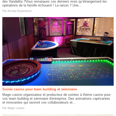
des Vandalita ?Vous remarquez ces derniers mois qu’étrangement les
opérations de la famille échouent ! La raison ? Une...
Par
Arcane Experience
Soirée casino pour team building et séminaire
Magic-casino organisateur et producteur de soirées à thème casino pour
vos team building et séminaire d'entreprise. Des animations captivantes
et innovantes qui raviront vos collaborateurs et...
Par
Magic-casino