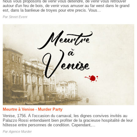
Nous vous proposons de venir vous detendre, de venir vous retrouver
autour d'un feu de bois, de venir vous amuser au far west dans le grand
est, dans la banlieue de troyes pour etre precis. Vous...
Par
Street Event
Meurtre à Venise - Murder Party
Venise, 1756. À l'occasion du carnaval, les dignes convives invités au
Palazzo Rossi entendaient bien profiter de la gracieuse hospitalité de leur
hôtesse entre personnes de condition. Cependant,...
Par
Agence Murder