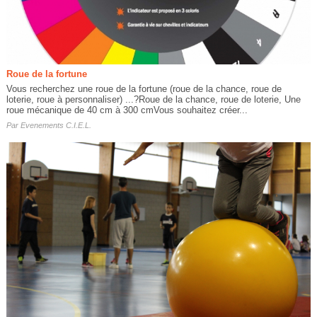
Roue de la fortune
Vous recherchez une roue de la fortune (roue de la chance, roue de
loterie, roue à personnaliser) ...?Roue de la chance, roue de loterie, Une
roue mécanique de 40 cm à 300 cmVous souhaitez créer...
Par
Evenements C.I.E.L.