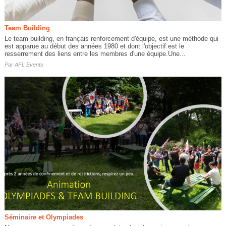
Team Building
Le team building, en français renforcement d'équipe, est une méthode qui
est apparue au début des années 1980 et dont l'objectif est le
resserrement des liens entre les membres d'une équipe.Une...
Par
AFL Events
Séminaire et Olympiades