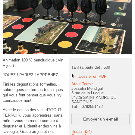
Animation 100 % oenoludique ( vin
+ jeu )
Tarif (à partir de) : 500
JOUEZ ! PARIEZ ! APPRENEZ !
Dossier en PDF
Atout Terroir
Fini les dégustations formelles,
Josselin Mendigal
submergées de termes techniques
5 rue de la Lucque
qui vous font penser que vous n'y
34725 SAINT ANDRÉ DE
connaissez rien!
SANGONIS
Tél. : 0782551472
Avec le casino des vins d'ATOUT
TERROIR, vous apprendrez, sans
Envoyer un e-mail
même vous en rendre compte à
déguster et à identifier des vins à
Hérault (34)
l'aveugle, Grâce au jeu et nos