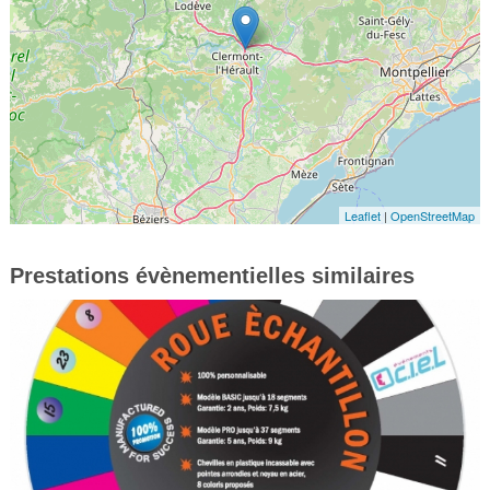
Leaflet
|
OpenStreetMap
Prestations évènementielles similaires