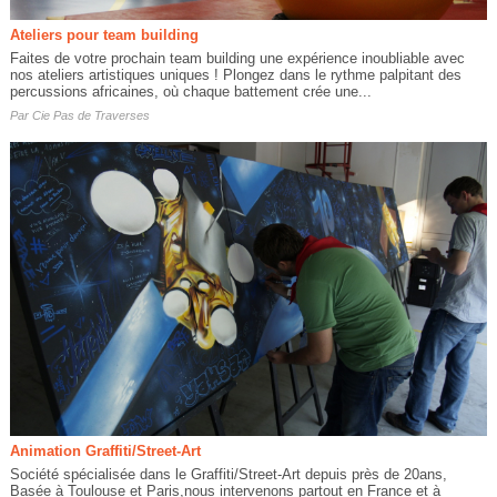
Ateliers pour team building
Faites de votre prochain team building une expérience inoubliable avec
nos ateliers artistiques uniques ! Plongez dans le rythme palpitant des
percussions africaines, où chaque battement crée une...
Par
Cie Pas de Traverses
Animation Graffiti/Street-Art
Société spécialisée dans le Graffiti/Street-Art depuis près de 20ans,
Basée à Toulouse et Paris,nous intervenons partout en France et à