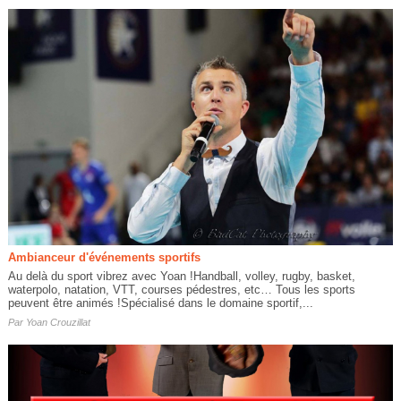
Ambianceur d'événements sportifs
Au delà du sport vibrez avec Yoan !Handball, volley, rugby, basket,
waterpolo, natation, VTT, courses pédestres, etc… Tous les sports
peuvent être animés !Spécialisé dans le domaine sportif,...
Par
Yoan Crouzillat