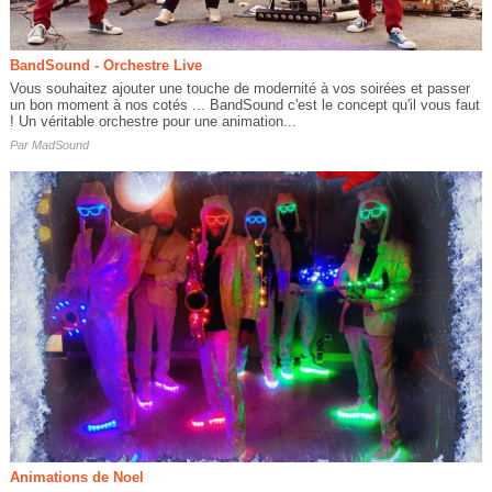
BandSound - Orchestre Live
Vous souhaitez ajouter une touche de modernité à vos soirées et passer
un bon moment à nos cotés ... BandSound c'est le concept qu'il vous faut
! Un véritable orchestre pour une animation...
Par
MadSound
Animations de Noel