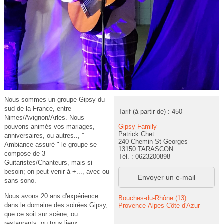
Nous sommes un groupe Gipsy du
sud de la France, entre
Tarif (à partir de) : 450
Nimes/Avignon/Arles. Nous
Gipsy Family
pouvons animés vos mariages,
Patrick Chet
anniversaires, ou autres.., ''
240 Chemin St-Georges
Ambiance assuré " le groupe se
13150 TARASCON
compose de 3
Tél. : 0623200898
Guitaristes/Chanteurs, mais si
besoin; on peut venir à +..., avec ou
Envoyer un e-mail
sans sono.
Nous avons 20 ans d'expérience
Bouches-du-Rhône (13)
dans le domaine des soirées Gipsy,
Provence-Alpes-Côte d'Azur
que ce soit sur scène, ou
restaurants, ou tous lieux