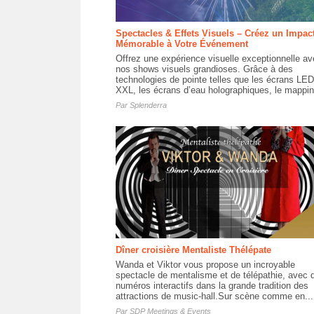
Spectacles & Effets Visuels – Créez un Impac
Mémorable à Votre Événement
Offrez une expérience visuelle exceptionnelle av
nos shows visuels grandioses. Grâce à des
technologies de pointe telles que les écrans LED
XXL, les écrans d’eau holographiques, le mappin
Par
Splenderra
Dîner croisière Mentaliste Thélépate
Wanda et Viktor vous propose un incroyable
spectacle de mentalisme et de télépathie, avec 
numéros interactifs dans la grande tradition des
attractions de music-hall.Sur scène comme en...
Par
SDP Meetings & Events