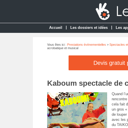
|
|
Accueil
Les dossiers et idées
Les ap
Vous êtes ici :
Prestations évènementielles
>
Spectacles e
acrobatique et musical
Devis gratuit
Kaboum spectacle de c
Quand l’u
rencontre
cela fait 
un gros «
de louper
avec les 
du TAIKO 