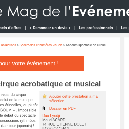
|
|
|
pels d'offres
+ Demander un devis +
Les professionnels
Les 
t animations
>
Spectacles et numéros visuels
> Kaboum spectacle de cirque
 pour votre évènement !
irque acrobatique et musical
nivers du cirque
Ajouter cette prestation à ma
 celui de la musique
sélection
des étincelles, ou plutôt
Dossier en PDF
 BOUM » . Impossible
 le début du spectacle
Duo Lyodji
Maud ACARD
percussions rythmées
74 RUE ETIENNE DOLET
(tambour japonais) !
94230 CACHAN