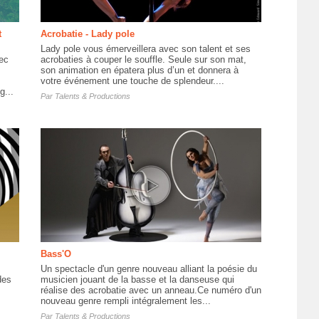
t
Acrobatie - Lady pole
Lady pole vous émerveillera avec son talent et ses
ec
acrobaties à couper le souffle. Seule sur son mat,
son animation en épatera plus d’un et donnera à
votre événement une touche de splendeur....
g...
Par
Talents & Productions
Bass'O
Un spectacle d'un genre nouveau alliant la poésie du
des
musicien jouant de la basse et la danseuse qui
réalise des acrobatie avec un anneau.Ce numéro d'un
nouveau genre rempli intégralement les...
Par
Talents & Productions