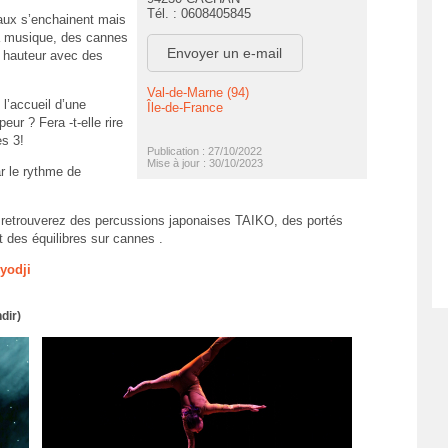
Tél. : 0608405845
aux s’enchainent mais
la musique, des cannes
Envoyer un e-mail
la hauteur avec des
Val-de-Marne (94)
l’accueil d’une
Île-de-France
eur ? Fera -t-elle rire
es 3!
Publication : 27/10/2022
Mise à jour : 30/10/2023
r le rythme de
 retrouverez des percussions japonaises TAIKO, des portés
 des équilibres sur cannes .
yodji
dir)