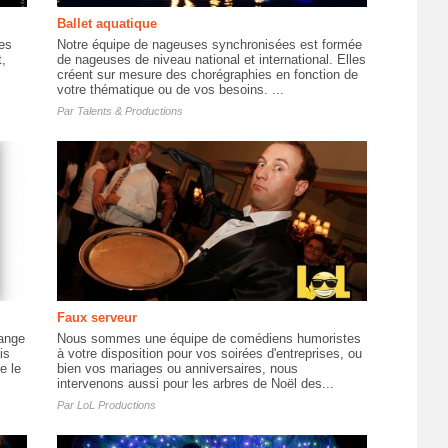
Ballet aquatique
es
Notre équipe de nageuses synchronisées est formée
,
de nageuses de niveau national et international. Elles
créent sur mesure des chorégraphies en fonction de
votre thématique ou de vos besoins. ...
Par
Talents & Productions
Faux serveur
ange
Nous sommes une équipe de comédiens humoristes
is
à votre disposition pour vos soirées d'entreprises, ou
e le
bien vos mariages ou anniversaires, nous
intervenons aussi pour les arbres de Noël des...
Par
LoL Productions