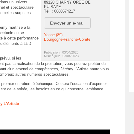
dans un univers
89120 CHARNY ORÉE DE
PUISAYE
nel et spectaculaire
Tél. : 0680574217
De belles surprises
Envoyer un e-mail
rémy maîtrise à la
spectacle ou se
Yonne (89)
ute à cette performance
Bourgogne-Franche-Comté
 d’éléments à LED
Publication : 03/04/2023
Mise à jour : 03/04/2023
prévu, si les
t pas la réalisation de la prestation, vous pourrez profiter du
sant d'un arsenal de compétences, Jérémy L’Artiste saura vous
 nombreux autres numéros spectaculaires.
premier entretien téléphonique. Ce sera l’occasion d’exprimer
ement de la soirée, les besoins en ce qui concerne l’ambiance
y L'Artiste