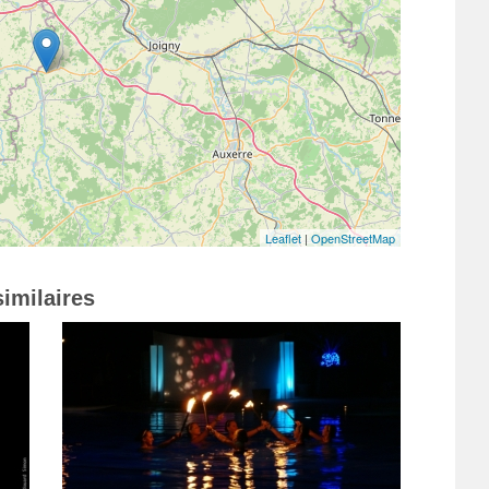
Leaflet
|
OpenStreetMap
imilaires