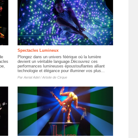
Spectacles Lumineux
de
Plongez dans un univers féérique où la lumière
acles
devient un véritable language.Découvrez ces
pe,
performances lumineuses époustouflantes alliant
technologie et élégance pour illuminer vos plus...
Par
Aerial Adel / Artsite de Cirque