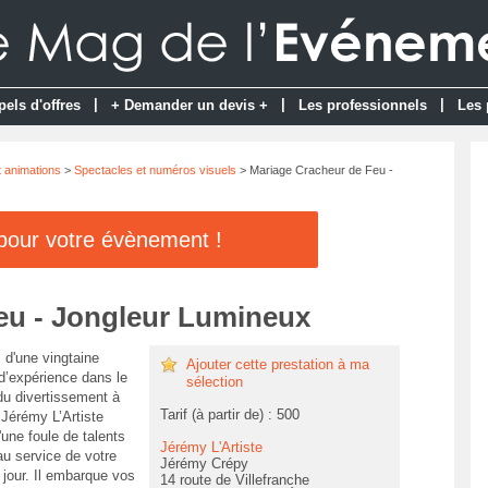
|
|
|
pels d'offres
+ Demander un devis +
Les professionnels
Les 
t animations
>
Spectacles et numéros visuels
> Mariage Cracheur de Feu -
 pour votre évènement !
eu - Jongleur Lumineux
 d'une vingtaine
Ajouter cette prestation à ma
d’expérience dans le
sélection
u divertissement à
Tarif (à partir de) : 500
 Jérémy L’Artiste
une foule de talents
Jérémy L'Artiste
au service de votre
Jérémy Crépy
 jour. Il embarque vos
14 route de Villefranche