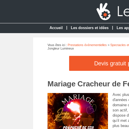
|
|
Accueil
Les dossiers et idées
Les ap
Vous êtes ici :
Prestations évènementielles
>
Spectacles e
Jongleur Lumineux
Devis gratuit
Mariage Cracheur de F
Avec plus
d'années 
domaine d
son actif,
dispose d'
qu’il met 
plus beau