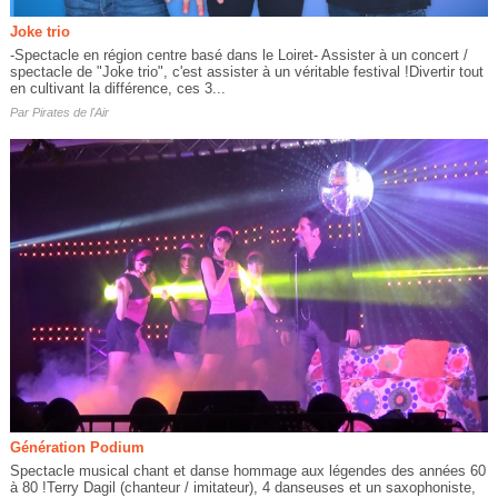
Joke trio
-Spectacle en région centre basé dans le Loiret- Assister à un concert /
spectacle de "Joke trio", c'est assister à un véritable festival !Divertir tout
en cultivant la différence, ces 3...
Par
Pirates de l'Air
Génération Podium
Spectacle musical chant et danse hommage aux légendes des années 60
à 80 !Terry Dagil (chanteur / imitateur), 4 danseuses et un saxophoniste,