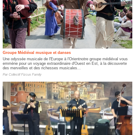
Groupe Médiéval musique et danses
Une odyssée musicale de l'Europe à l'Orientnotre groupe médiéval vous
emmène pour un voyage extraordinaire d'Ouest en Est, à la découverte
des merveilles et des richesses musicales...
Par
Collectif Fizcus Family