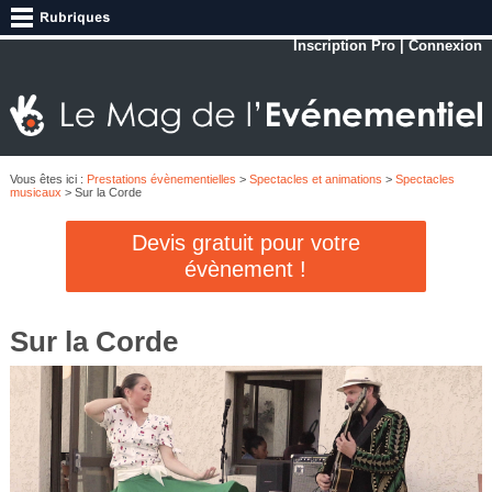
Inscription Pro
|
Connexion
Vous êtes ici :
Prestations évènementielles
>
Spectacles et animations
>
Spectacles
musicaux
> Sur la Corde
Devis gratuit pour votre
évènement !
Sur la Corde