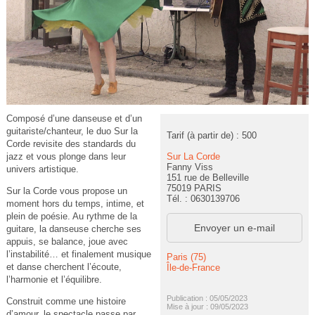
Composé d’une danseuse et d’un
guitariste/chanteur, le duo Sur la
Tarif (à partir de) : 500
Corde revisite des standards du
Sur La Corde
jazz et vous plonge dans leur
Fanny Viss
univers artistique.
151 rue de Belleville
75019 PARIS
Sur la Corde vous propose un
Tél. : 0630139706
moment hors du temps, intime, et
plein de poésie. Au rythme de la
Envoyer un e-mail
guitare, la danseuse cherche ses
appuis, se balance, joue avec
l’instabilité… et finalement musique
Paris (75)
et danse cherchent l’écoute,
Île-de-France
l’harmonie et l’équilibre.
Publication : 05/05/2023
Construit comme une histoire
Mise à jour : 09/05/2023
d’amour, le spectacle passe par