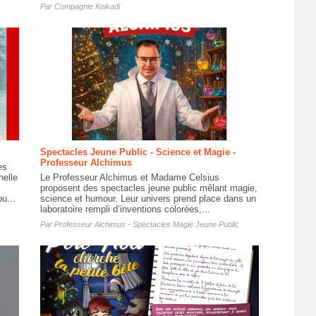
Par
Compagnie Koikadi
Spectacles Jeune Public - Science et Magie -
Professeur Alchimus
es
nelle
Le Professeur Alchimus et Madame Celsius
proposent des spectacles jeune public mêlant magie,
u...
science et humour. Leur univers prend place dans un
laboratoire rempli d’inventions colorées,...
Par
Professeur Alchimus - Spectacles Magie Jeune Public