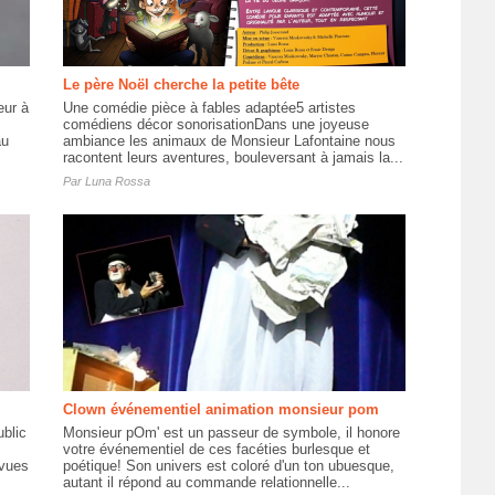
Le père Noël cherche la petite bête
eur à
Une comédie pièce à fables adaptée5 artistes
s
comédiens décor sonorisationDans une joyeuse
au
ambiance les animaux de Monsieur Lafontaine nous
racontent leurs aventures, bouleversant à jamais la...
Par
Luna Rossa
Clown événementiel animation monsieur pom
ublic
Monsieur pOm' est un passeur de symbole, il honore
votre événementiel de ces facéties burlesque et
évues
poétique! Son univers est coloré d'un ton ubuesque,
autant il répond au commande relationnelle...