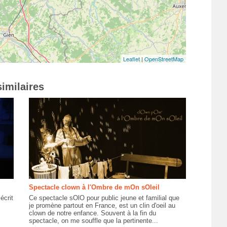
Leaflet
|
OpenStreetMap
imilaires
Spectacle clown à l'Ombre de mOn sOleil
écrit
Ce spectacle sOlO pour public jeune et familial que
je promène partout en France, est un clin d'oeil au
clown de notre enfance. Souvent à la fin du
spectacle, on me souffle que la pertinente...