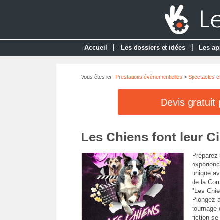
|
|
Accueil
Les dossiers et idées
Les ap
Vous êtes ici :
Prestations évènementielles
>
Spectacles e
Devis gratuit
Les Chiens font leur 
Préparez-
expérienc
unique av
de la Com
"Les Chie
Plongez a
tournage c
fiction se