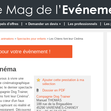
|
|
|
pels d'offres
+ Demander un devis +
Les professionnels
Les 
t animations
>
Spectacles pour enfants
> Les Chiens font leur Cinéma
 pour votre évènement !
Cinéma
vous à vivre une
Ajouter cette prestation à ma
e cinématographique
sélection
ec le dernier spectacle
Dossier en PDF
pagnie Dog Trainer,
ns font leur Cinéma".
Compagnie Dog Trainer
Manuel THOMAS
u cœur d'un faux
188 rue de la Brigaudière
aptivant où réalité et
45290 VARENNES-CHANGY
 rejoignent. Découvrez