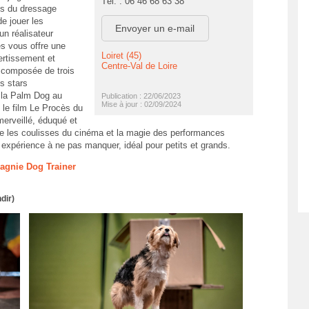
Tél. : 06 46 68 63 38
ts du dressage
e jouer les
Envoyer un e-mail
un réalisateur
s vous offre une
Loiret (45)
ertissement et
Centre-Val de Loire
 composée de trois
s stars
e la Palm Dog au
Publication : 22/06/2023
Mise à jour : 02/09/2024
 le film Le Procès du
erveillé, éduqué et
vre les coulisses du cinéma et la magie des performances
expérience à ne pas manquer, idéal pour petits et grands.
pagnie Dog Trainer
dir)