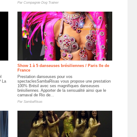
Par
Compagnie Dog Trainer
Show 1 à 5 danseuses brésiliennes / Paris Ile de
France
l
Prestation danseuses pour vos
? La
spectaclesSambaRisas vous propose une prestation
100% Brésil avec ses magnifiques danseuses
brésiliennes. Apporter de la sensualité ainsi que le
carnaval de Rio de...
Par
SambaRisas