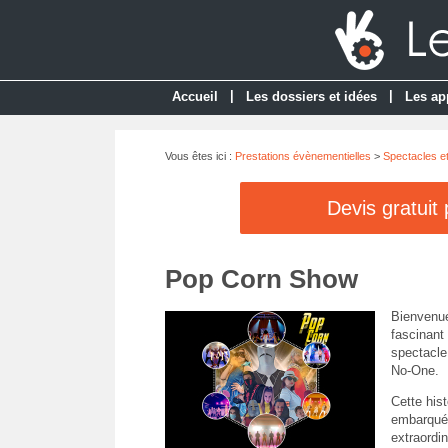
|
|
Accueil
Les dossiers et idées
Les ap
Vous êtes ici :
Prestations évènementielles
>
Spectacles e
Devis gratuit
Pop Corn Show
Bienvenu
fascinant
spectacle
No-One.
Cette hist
embarqué
extraordin