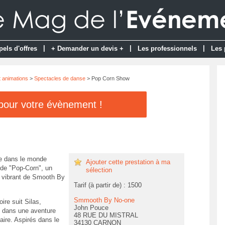
|
|
|
pels d'offres
+ Demander un devis +
Les professionnels
Les 
t animations
>
Spectacles de danse
> Pop Corn Show
 pour votre évènement !
e dans le monde
Ajouter cette prestation à ma
 de "Pop-Corn", un
sélection
 vibrant de Smooth By
Tarif (à partir de) : 1500
Smmooth By No-one
oire suit Silas,
John Pouce
 dans une aventure
48 RUE DU MISTRAL
aire. Aspirés dans le
34130 CARNON