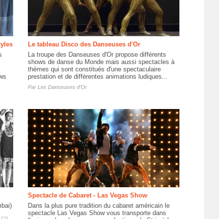
yles
Le tableau Disco des Danseuses d'Or
s
La troupe des Danseuses d'Or propose différents
shows de danse du Monde mais aussi spectacles à
thèmes qui sont constitués d'une spectaculaire
ws
prestation et de différentes animations ludiques...
Par
Les Danseuses d'Or
Spectacle de Cabaret - Las Vegas Show
bai)
Dans la plus pure tradition du cabaret américain le
spectacle Las Vegas Show vous transporte dans