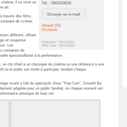
cinéma, il va vivre un
Tél. : 0661629015
e art.
Envoyer un e-mail
à travers des films,
 mosaïque de scènes
Hérault (34)
Occitanie
vers différent, offrant
lgie et suspense
Publication : 06/12/2023
urs. Les
Mise à jour : 06/12/2023
es centaines de
uelle époustouflante à la performance.
 un clin d'œil à un classique du cinéma ou une référence à une
f où le public est invité à participer, rendant chaque
age vivant à l'art du spectacle. Avec "Pop-Corn", Smooth By
itement adaptée pour un public familial, où chaque moment est
formance artistique de haut vol.