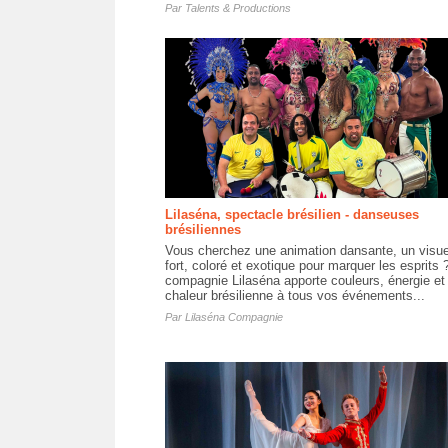
Par
Talents & Productions
Lilaséna, spectacle brésilien - danseuses
brésiliennes
Vous cherchez une animation dansante, un visue
fort, coloré et exotique pour marquer les esprits 
compagnie Lilaséna apporte couleurs, énergie et
chaleur brésilienne à tous vos événements...
Par
Lilaséna Compagnie