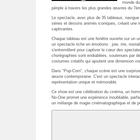
monde du 
périple à travers les plus grandes œuvres du 7èm
Le spectacle, avec plus de 35 tableaux, navigue 
séries et dessins animés iconiques, créant une
captivantes.
Chaque tableau est une fenêtre ouverte sur un uni
un spectacle riche en émotions : joie, rire, nosta
s'entremêlent pour captiver le cœur des spectate
chorégraphies sont endiablées, soutenues par d
costumes créatifs qui ajoutent une dimension vis
Dans "Pop-Corn", chaque scène est une surprise,
œuvre contemporaine. C'est un spectacle interacti
représentation unique et mémorable.
Ce show est une célébration du cinéma, un homm
No-One promet une expérience inoubliable, parfa
un mélange de magie cinématographique et de per