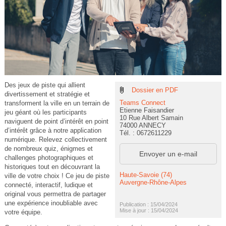
Des jeux de piste qui allient
Dossier en PDF
divertissement et stratégie et
Teams Connect
transforment la ville en un terrain de
Etienne Faisandier
jeu géant où les participants
10 Rue Albert Samain
naviguent de point d’intérêt en point
74000 ANNECY
d’intérêt grâce à notre application
Tél. : 0672611229
numérique. Relevez collectivement
de nombreux quiz, énigmes et
Envoyer un e-mail
challenges photographiques et
historiques tout en découvrant la
Haute-Savoie (74)
ville de votre choix ! Ce jeu de piste
Auvergne-Rhône-Alpes
connecté, interactif, ludique et
original vous permettra de partager
une expérience inoubliable avec
Publication : 15/04/2024
Mise à jour : 15/04/2024
votre équipe.