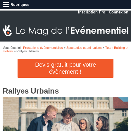
Inscription Pro
|
Connexion
Vous êtes ici :
Prestations évènementielles
>
Spectacles et animations
>
Team Building et
ateliers
> Rallyes Urbains
Devis gratuit pour votre
évènement !
Rallyes Urbains