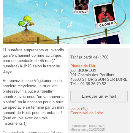
11 numéros surprenants et inventifs
qui s'enchainent comme au cirque,
Tarif (à partir de) : 700
pour un spectacle de 45 mn (7
Pirates de l'Air
numéros) à 1h15 selon la tranche
joel BOUREUX
d'âge.
291 Chemin des Pouillots
45500 ST BRISSON SUR LOIRE
Retrouvez le loup Végétarien ou la
Tél. : 02.38.36.79.52
sorcière recycleuse, le truculent
professeur "la puce à l'oreille",
Envoyer un e-mail
chantez avec nous "on va sauver la
planète" ou la chanson pour la terre.
Le spectacle se termine par un mini
Loiret (45)
concert de Rock pour les enfants !
Centre-Val de Loire
(joué en live avec de vrais
instruments !).
Publication : 10/02/2025
Mise à jour : 10/02/2025
Ce spectacle tourne depuis 14 ans