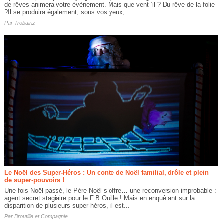
de rêves animera votre évènement. Mais que vent ‘il ? Du rêve de la folie
?Il se produira également, sous vos yeux,...
Par
Trobairiz
Le Noël des Super-Héros : Un conte de Noël familial, drôle et plein
de super-pouvoirs !
Une fois Noël passé, le Père Noël s’offre… une reconversion improbable :
agent secret stagiaire pour le F.B.Ouille ! Mais en enquêtant sur la
disparition de plusieurs super-héros, il est...
Par
Broutille et Compagnie