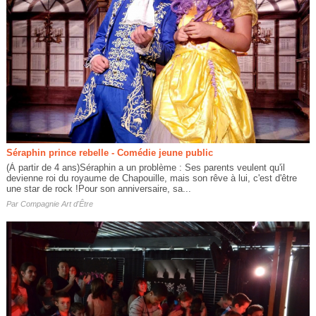
Séraphin prince rebelle - Comédie jeune public
(À partir de 4 ans)Séraphin a un problème : Ses parents veulent qu'il
devienne roi du royaume de Chapouille, mais son rêve à lui, c'est d'être
une star de rock !Pour son anniversaire, sa...
Par
Compagnie Art d'Être