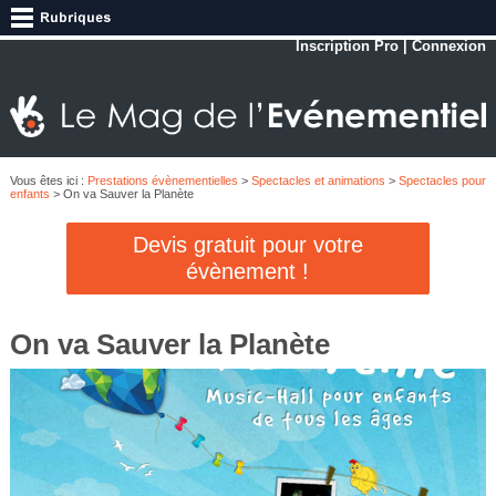
Inscription Pro
|
Connexion
Vous êtes ici :
Prestations évènementielles
>
Spectacles et animations
>
Spectacles pour
enfants
> On va Sauver la Planète
Devis gratuit pour votre
évènement !
On va Sauver la Planète