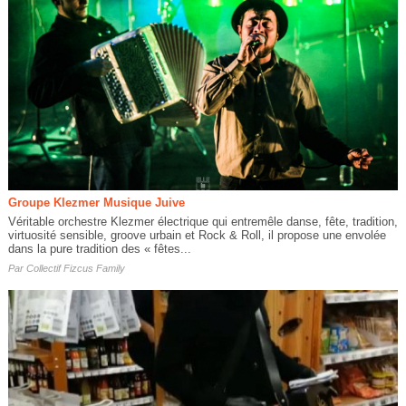
Groupe Klezmer Musique Juive
Véritable orchestre Klezmer électrique qui entremêle danse, fête, tradition,
virtuosité sensible, groove urbain et Rock & Roll, il propose une envolée
dans la pure tradition des « fêtes...
Par
Collectif Fizcus Family