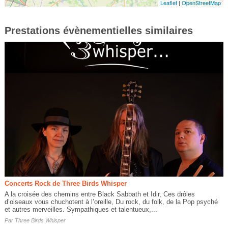
Leaflet
|
OpenStreetMap
Prestations évènementielles similaires
Concerts Rock de Three Birds Whisper
A la croisée des chemins entre Black Sabbath et Idir, Ces drôles
d’oiseaux vous chuchotent à l’oreille, Du rock, du folk, de la Pop psyché
et autres merveilles. Sympathiques et talentueux,...
Par
Three Birds Whisper