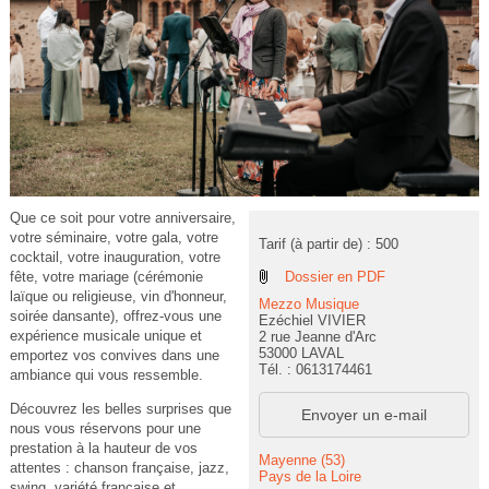
Que ce soit pour votre anniversaire,
votre séminaire, votre gala, votre
Tarif (à partir de) : 500
cocktail, votre inauguration, votre
Dossier en PDF
fête, votre mariage (cérémonie
laïque ou religieuse, vin d'honneur,
Mezzo Musique
soirée dansante), offrez-vous une
Ezéchiel VIVIER
expérience musicale unique et
2 rue Jeanne d'Arc
53000 LAVAL
emportez vos convives dans une
Tél. : 0613174461
ambiance qui vous ressemble.
Découvrez les belles surprises que
Envoyer un e-mail
nous vous réservons pour une
prestation à la hauteur de vos
Mayenne (53)
attentes : chanson française, jazz,
Pays de la Loire
swing, variété française et