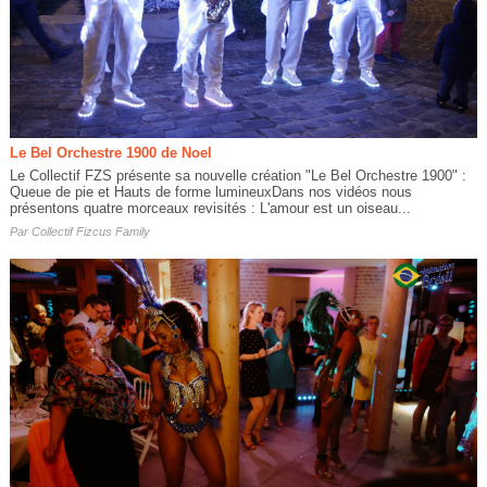
Le Bel Orchestre 1900 de Noel
Le Collectif FZS présente sa nouvelle création "Le Bel Orchestre 1900" :
Queue de pie et Hauts de forme lumineuxDans nos vidéos nous
présentons quatre morceaux revisités : L'amour est un oiseau...
Par
Collectif Fizcus Family