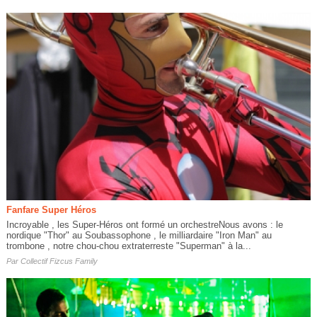
Fanfare Super Héros
Incroyable , les Super-Héros ont formé un orchestreNous avons : le
nordique "Thor" au Soubassophone , le milliardaire "Iron Man" au
trombone , notre chou-chou extraterreste "Superman" à la...
Par
Collectif Fizcus Family