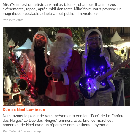
Mika'Anim est un artiste aux milles talents, chanteur. Il anime vos
évènements, repas, après-midi dansante.Mika'Anim vous propose un
magnifique spectacle adapté à tout public. Il revisite les...
Par
Mika'Anim
Duo de Noel Lumineux
Nous avons le plaisir de vous présenter la version "Duo" de La Fanfare
des Neiges"Le Duo des Neiges" animera avec brio les marchés,
brocantes de Noel avec un répertoire dans le thème, joyeux et...
Par
Collectif Fizcus Family