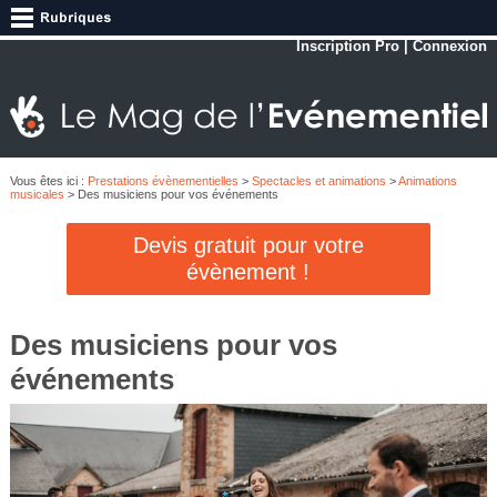
Inscription Pro
|
Connexion
Vous êtes ici :
Prestations évènementielles
>
Spectacles et animations
>
Animations
musicales
> Des musiciens pour vos événements
Devis gratuit pour votre
évènement !
Des musiciens pour vos
événements