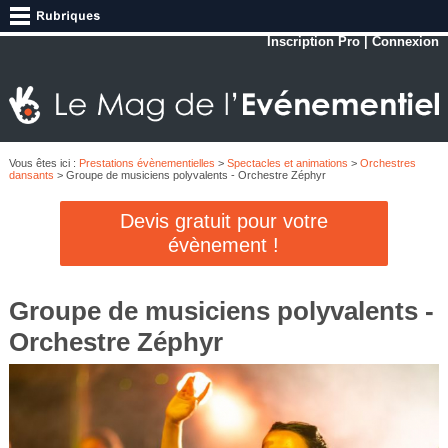
Inscription Pro
|
Connexion
Vous êtes ici :
Prestations évènementielles
>
Spectacles et animations
>
Orchestres
dansants
> Groupe de musiciens polyvalents - Orchestre Zéphyr
Devis gratuit pour votre
évènement !
Groupe de musiciens polyvalents -
Orchestre Zéphyr