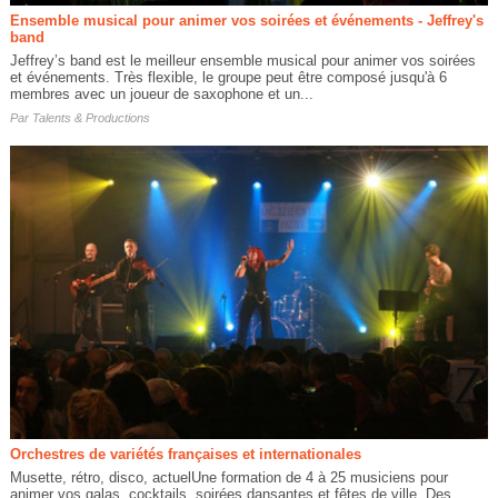
Ensemble musical pour animer vos soirées et événements - Jeffrey's
band
Jeffrey’s band est le meilleur ensemble musical pour animer vos soirées
et événements. Très flexible, le groupe peut être composé jusqu'à 6
membres avec un joueur de saxophone et un...
Par
Talents & Productions
Orchestres de variétés françaises et internationales
Musette, rétro, disco, actuelUne formation de 4 à 25 musiciens pour
animer vos galas, cocktails, soirées dansantes et fêtes de ville. Des