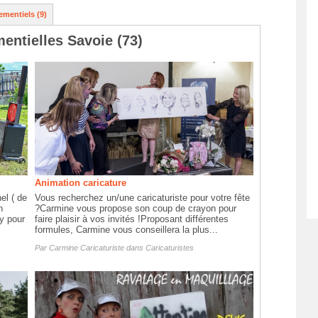
ementiels (9)
entielles Savoie (73)
Animation caricature
el ( de
Vous recherchez un/une caricaturiste pour votre fête
n
?Carmine vous propose son coup de crayon pour
ly pour
faire plaisir à vos invités !Proposant différentes
formules, Carmine vous conseillera la plus...
Par
Carmine Caricaturiste
dans
Caricaturistes