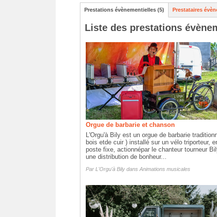
Prestations évènementielles (5)
Prestataires évèn
Liste des prestations évènem
Orgue de barbarie et chanson
L'Orgu'à Bily est un orgue de barbarie traditionn
bois etde cuir ) installé sur un vélo triporteur, e
poste fixe, actionnépar le chanteur tourneur Bi
une distribution de bonheur...
Par
L'Orgu'à Bily
dans
Animations musicales