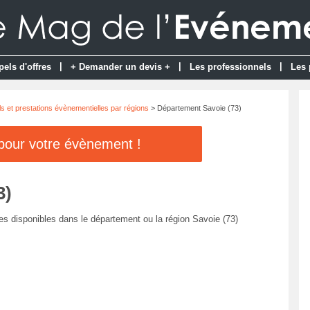
|
|
|
pels d'offres
+ Demander un devis +
Les professionnels
Les 
s et prestations évènementielles par régions
> Département Savoie (73)
 pour votre évènement !
3)
es disponibles dans le département ou la région Savoie (73)