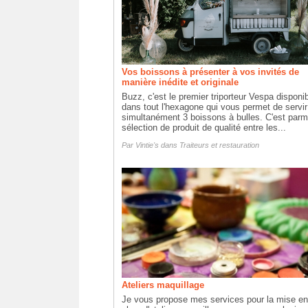
Vos boissons à présenter à vos invités de
manière inédite et originale
Buzz, c'est le premier triporteur Vespa disponi
dans tout l'hexagone qui vous permet de servir
simultanément 3 boissons à bulles. C'est parm
sélection de produit de qualité entre les...
Par
Vintie's
dans
Traiteurs et restauration
Ateliers maquillage
Je vous propose mes services pour la mise en