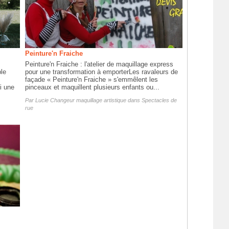
Peinture'n Fraiche
Peinture'n Fraiche : l'atelier de maquillage express
ble
pour une transformation à emporterLes ravaleurs de
façade « Peinture'n Fraiche » s'emmêlent les
i une
pinceaux et maquillent plusieurs enfants ou...
Par
Lucie Changeur maquillage artistique
dans
Spectacles de
rue