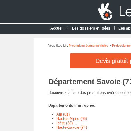
|
|
Accueil
Les dossiers et idées
Les ap
Vous êtes ici :
Prestations évènementielles
>
Professionnel
Devis gratuit
Département Savoie (7
Découvrez la liste des prestations évènementiell
Départements limitrophes
Ain (01)
Hautes-Alpes (05)
Isère (38)
Haute-Savoie (74)