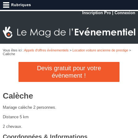
Inscription Pro
|
Connexion
Vous êtes ici :
Appels d'offres évènementiels
>
Location voiture ancienne de prestige
>
Calèche
Devis gratuit pour votre
évènement !
Calèche
Mariage calèche 2 personnes.
Distance 5 km
2 chevaux.
Coordonnées & Informations