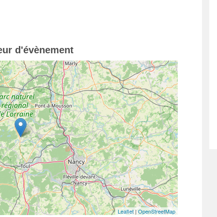
teur d'évènement
Leaflet
|
OpenStreetMap