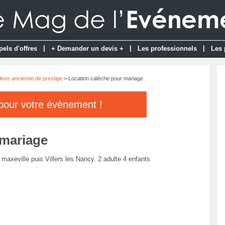
|
|
|
pels d'offres
+ Demander un devis +
Les professionnels
Les 
iture ancienne de prestige
> Location calèche pour mariage
 pour votre évènement !
 mariage
maxeville puis Villers les Nancy. 2 adulte 4 enfants