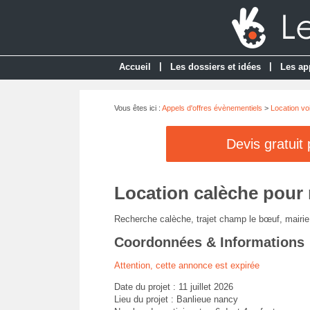
|
|
Accueil
Les dossiers et idées
Les ap
Vous êtes ici :
Appels d'offres évènementiels
>
Location vo
Devis gratuit
Location calèche pour
Recherche calèche, trajet champ le bœuf, mairie 
Coordonnées & Informations
Attention, cette annonce est expirée
Date du projet : 11 juillet 2026
Lieu du projet : Banlieue nancy