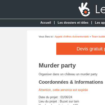
|
|
Accueil
Les dossiers et idées
Les ap
Vous êtes ici :
Appels d'offres évènementiels
>
Team buildi
Devis gratuit
Murder party
Organiser dans un château un murder party
Coordonnées & Informations
Attention, cette annonce est expirée
Date du projet : 01/06/24
Lieu du projet : Buzet sur tarn