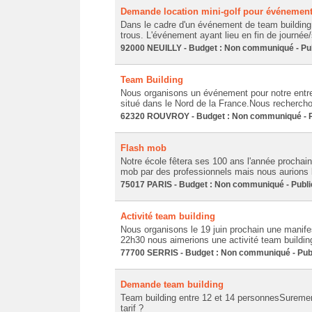
Demande location mini-golf pour événement
Dans le cadre d'un événement de team building d
trous. L'événement ayant lieu en fin de journée/s
92000 NEUILLY - Budget : Non communiqué - Pub
Team Building
Nous organisons un événement pour notre entr
situé dans le Nord de la France.Nous recherchon
62320 ROUVROY - Budget : Non communiqué - Pu
Flash mob
Notre école fêtera ses 100 ans l'année prochaine
mob par des professionnels mais nous aurions b
75017 PARIS - Budget : Non communiqué - Publié
Activité team building
Nous organisons le 19 juin prochain une manife
22h30 nous aimerions une activité team building
77700 SERRIS - Budget : Non communiqué - Publ
Demande team building
Team building entre 12 et 14 personnesSurement
tarif ?