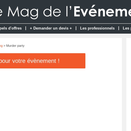
|
|
|
pels d'offres
+ Demander un devis +
Les professionnels
Les 
ng
> Murder party
 pour votre évènement !