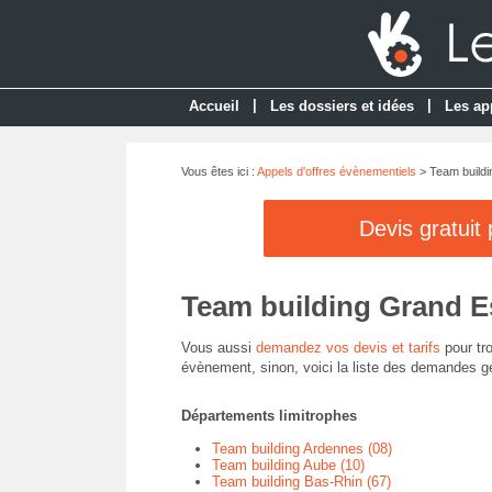
|
|
Accueil
Les dossiers et idées
Les ap
Vous êtes ici :
Appels d'offres évènementiels
> Team buildi
Devis gratuit
Team building Grand E
Vous aussi
demandez vos devis et tarifs
pour tro
évènement, sinon, voici la liste des demandes g
Départements limitrophes
Team building Ardennes (08)
Team building Aube (10)
Team building Bas-Rhin (67)