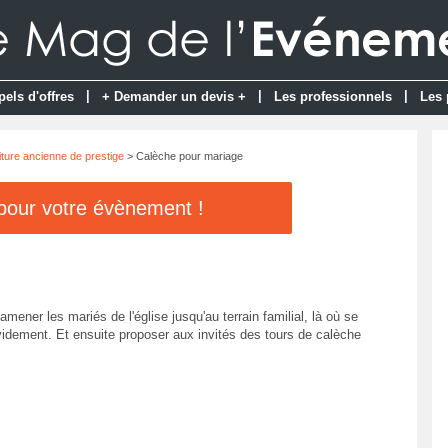
|
|
|
pels d'offres
+ Demander un devis +
Les professionnels
Les 
iture ancienne de prestige
> Calèche pour mariage
 pour votre évènement !
ner les mariés de l'église jusqu'au terrain familial, là où se
évidement. Et ensuite proposer aux invités des tours de calèche