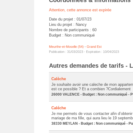
Coordonnées & Informations
Attention, cette annonce est expirée
Date du projet : 01/07/23
Lieu du projet : Nancy
Nombre de participants : 60
Budget : Non communiqué
Meurthe-et-Moselle (54)
-
Grand Est
Publication : 31/03/2023 - Expiration : 10/04/2023
Autres demandes de tarifs - L
Calèche
Je souhaite avoir une caleche de mon apparteme
est ce possible ? Et a combien ?Cordialement
26000 VALENCE - Budget : Non communiqué - Pub
Caléche
Je me permets de vous contacter afin d’obtenir 
mariage de ma fille, qui aura lieu le 19 septem
38330 MEYLAN - Budget : Non communiqué - Publ