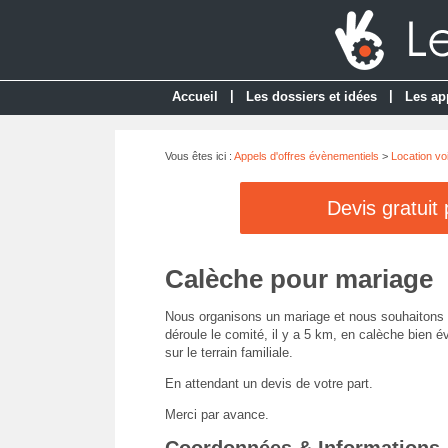
|
|
Accueil
Les dossiers et idées
Les ap
Vous êtes ici :
Appels d'offres évènementiels
>
Location vo
Devis gratuit
Calèche pour mariage
Nous organisons un mariage et nous souhaitons ame
déroule le comité, il y a 5 km, en calèche bien 
sur le terrain familiale.
En attendant un devis de votre part.
Merci par avance.