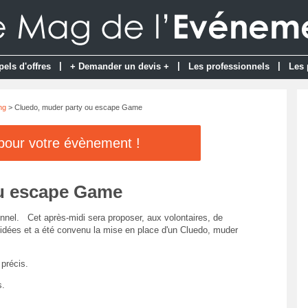
|
|
|
pels d'offres
+ Demander un devis +
Les professionnels
Les 
ng
> Cluedo, muder party ou escape Game
 pour votre évènement !
ou escape Game
onnel. Cet après-midi sera proposer, aux volontaires, de
x idées et a été convenu la mise en place d'un Cluedo, muder
précis.
s.