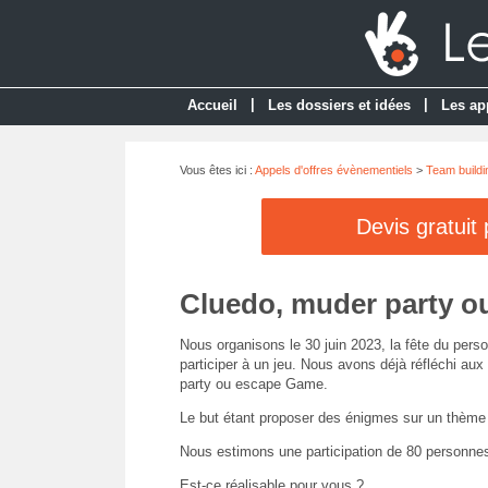
|
|
Accueil
Les dossiers et idées
Les ap
Vous êtes ici :
Appels d'offres évènementiels
>
Team buildi
Devis gratuit
Cluedo, muder party 
Nous organisons le 30 juin 2023, la fête du pers
participer à un jeu. Nous avons déjà réfléchi au
party ou escape Game.
Le but étant proposer des énigmes sur un thème 
Nous estimons une participation de 80 personne
Est-ce réalisable pour vous ?