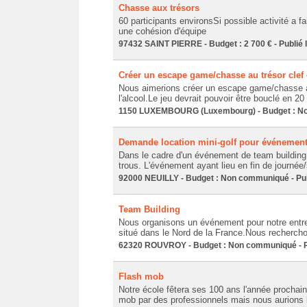
Chasse aux trésors
60 participants environsSi possible activité a f
une cohésion d'équipe
97432 SAINT PIERRE - Budget : 2 700 € - Publié 
Créer un escape game/chasse au trésor clef
Nous aimerions créer un escape game/chasse au
l'alcool.Le jeu devrait pouvoir être bouclé en 2
1150 LUXEMBOURG (Luxembourg) - Budget : Non
Demande location mini-golf pour événement
Dans le cadre d'un événement de team building d
trous. L'événement ayant lieu en fin de journée/s
92000 NEUILLY - Budget : Non communiqué - Pub
Team Building
Nous organisons un événement pour notre entr
situé dans le Nord de la France.Nous recherchon
62320 ROUVROY - Budget : Non communiqué - Pu
Flash mob
Notre école fêtera ses 100 ans l'année prochaine
mob par des professionnels mais nous aurions b