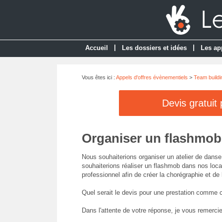
|
|
Accueil
Les dossiers et idées
Les ap
Vous êtes ici :
Appels d'offres évènementiels
>
Team buildi
Devis gratuit
Organiser un flashmob
Nous souhaiterions organiser un atelier de danse 
souhaiterions réaliser un flashmob dans nos loca
professionnel afin de créer la chorégraphie et de
Quel serait le devis pour une prestation comme c
Dans l'attente de votre réponse, je vous remerci