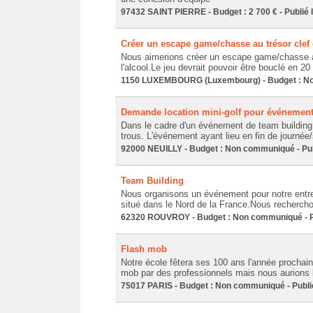
97432 SAINT PIERRE - Budget : 2 700 € - Publié 
Créer un escape game/chasse au trésor clef
Nous aimerions créer un escape game/chasse au
l'alcool.Le jeu devrait pouvoir être bouclé en 2
1150 LUXEMBOURG (Luxembourg) - Budget : Non
Demande location mini-golf pour événement
Dans le cadre d'un événement de team building d
trous. L'événement ayant lieu en fin de journée/s
92000 NEUILLY - Budget : Non communiqué - Pub
Team Building
Nous organisons un événement pour notre entr
situé dans le Nord de la France.Nous recherchon
62320 ROUVROY - Budget : Non communiqué - Pu
Flash mob
Notre école fêtera ses 100 ans l'année prochaine
mob par des professionnels mais nous aurions b
75017 PARIS - Budget : Non communiqué - Publié