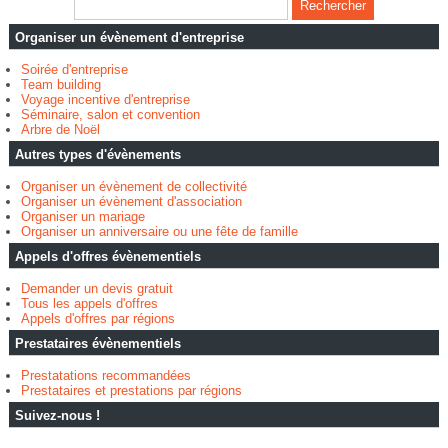
Organiser un évènement d'entreprise
Soirée d'entreprise
Team building
Voyage incentive d'entreprise
Séminaire, salon et convention
Arbre de Noël
Autres types d'évènements
Organiser un évènement de collectivité
Organiser un évènement d'association
Organiser un mariage
Organiser un anniversaire ou une fête de famille
Appels d'offres évènementiels
Demander un devis gratuit
Tous les appels d'offres
Appels d'offres par régions
Prestataires évènementiels
Prestatations recommandées
Prestataires et prestations par régions
Suivez-nous !