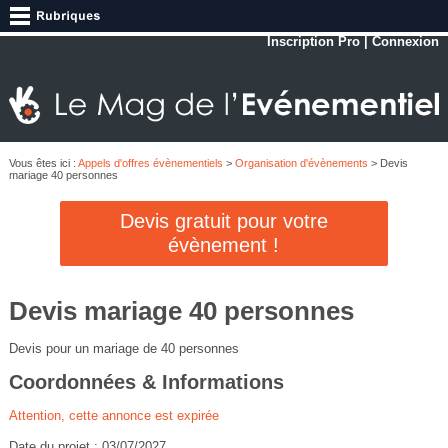
Inscription Pro
|
Connexion
Vous êtes ici :
Appels d'offres évènementiels
>
Organisation d'évènements
> Devis
mariage 40 personnes
Devis gratuit pour votre
évènement !
Devis mariage 40 personnes
Devis pour un mariage de 40 personnes
Coordonnées & Informations
Attention, cette annonce est expirée
Date du projet : 03/07/2027