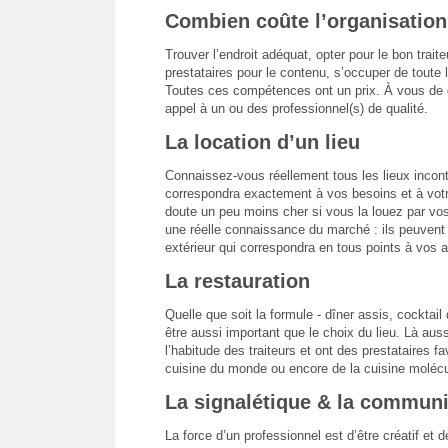
Combien coûte l’organisatio
Trouver l’endroit adéquat, opter pour le bon trait
prestataires pour le contenu, s’occuper de toute
Toutes ces compétences ont un prix. À vous de d
appel à un ou des professionnel(s) de qualité.
La location d’un lieu
Connaissez-vous réellement tous les lieux incon
correspondra exactement à vos besoins et à votre
doute un peu moins cher si vous la louez par vo
une réelle connaissance du marché : ils peuvent v
extérieur qui correspondra en tous points à vos a
La restauration
Quelle que soit la formule - dîner assis, cocktail 
être aussi important que le choix du lieu. Là au
l’habitude des traiteurs et ont des prestataires f
cuisine du monde ou encore de la cuisine moléc
La signalétique & la communi
La force d’un professionnel est d’être créatif e