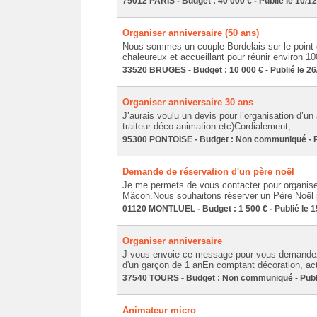
75012 PARIS - Budget : 40 000 € - Publié le 10/1
Organiser anniversaire (50 ans)
Nous sommes un couple Bordelais sur le point d
chaleureux et accueillant pour réunir environ 10
33520 BRUGES - Budget : 10 000 € - Publié le 26
Organiser anniversaire 30 ans
J’aurais voulu un devis pour l’organisation d’un
traiteur déco animation etc)Cordialement,
95300 PONTOISE - Budget : Non communiqué - Pu
Demande de réservation d'un père noël
Je me permets de vous contacter pour organise
Mâcon.Nous souhaitons réserver un Père Noël p
01120 MONTLUEL - Budget : 1 500 € - Publié le 1
Organiser anniversaire
J vous envoie ce message pour vous demandez 
d'un garçon de 1 anEn comptant décoration, activ
37540 TOURS - Budget : Non communiqué - Publi
Animateur micro