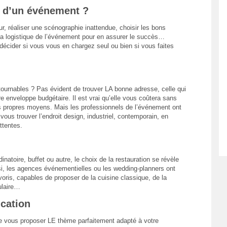
n d’un événement ?
eur, réaliser une scénographie inattendue, choisir les bons
 la logistique de l’événement pour en assurer le succès…
écider si vous vous en chargez seul ou bien si vous faites
tournables ? Pas évident de trouver LA bonne adresse, celle qui
 enveloppe budgétaire. Il est vrai qu’elle vous coûtera sans
s propres moyens. Mais les professionnels de l’événement ont
ous trouver l’endroit design, industriel, contemporain, en
ttentes.
dinatoire, buffet ou autre, le choix de la restauration se révèle
ssi, les agences événementielles ou les wedding-planners ont
avoris, capables de proposer de la cuisine classique, de la
ulaire…
cation
t de vous proposer LE thème parfaitement adapté à votre