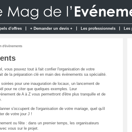
|
|
|
pels d'offres
+ Demander un devis +
Les professionnels
Les 
on d'évènements
ents
, vous pouvez tout à fait confier l'organisation de votre
ait de la préparation clé en main des évènements sa spécialité.
soirées pour une inauguration de locaux, un lancement de
Noël pour ne citer que quelques exemples. Leur
ènement de A à Z vous permettront d'être plus tranquille et de
.
nner s'occupent de l'organisation de votre mariage, quel qu'il
ter de votre jour J !
ment ou fête : dans un premier temps, les organisateurs
ec vous sur le projet.