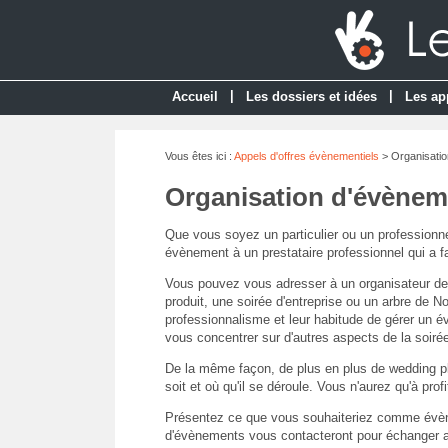
|
|
Accueil
Les dossiers et idées
Les ap
Vous êtes ici :
Appels d'offres évènementiels
> Organisati
Organisation d'évènem
Que vous soyez un particulier ou un professionnel
évènement à un prestataire professionnel qui a f
Vous pouvez vous adresser à un organisateur de 
produit, une soirée d'entreprise ou un arbre de 
professionnalisme et leur habitude de gérer un év
vous concentrer sur d'autres aspects de la soirée
De la même façon, de plus en plus de wedding pla
soit et où qu'il se déroule. Vous n'aurez qu'à profi
Présentez ce que vous souhaiteriez comme évène
d'évènements vous contacteront pour échanger av