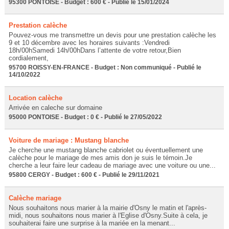
95300 PONTOISE - Budget : 600 € - Publié le 15/01/2024
Prestation calèche
Pouvez-vous me transmettre un devis pour une prestation calèche les
9 et 10 décembre avec les horaires suivants :Vendredi
18h/00hSamedi 14h/00hDans l’attente de votre retour,Bien
cordialement,
95700 ROISSY-EN-FRANCE - Budget : Non communiqué - Publié le
14/10/2022
Location calèche
Arrivée en caleche sur domaine
95000 PONTOISE - Budget : 0 € - Publié le 27/05/2022
Voiture de mariage : Mustang blanche
Je cherche une mustang blanche cabriolet ou éventuellement une
calèche pour le mariage de mes amis don je suis le témoin.Je
cherche a leur faire leur cadeau de mariage avec une voiture ou une...
95800 CERGY - Budget : 600 € - Publié le 29/11/2021
Calèche mariage
Nous souhaitons nous marier à la mairie d'Osny le matin et l'après-
midi, nous souhaitons nous marier à l'Eglise d'Osny.Suite à cela, je
souhaiterai faire une surprise à la mariée en la menant...