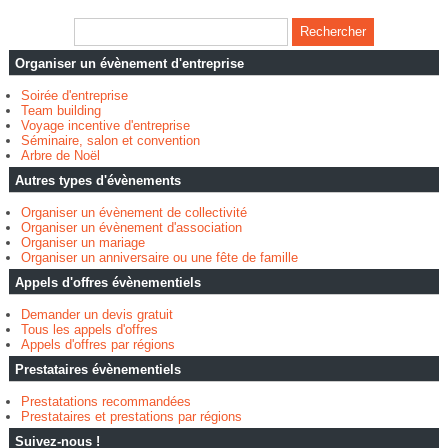
Organiser un évènement d'entreprise
Soirée d'entreprise
Team building
Voyage incentive d'entreprise
Séminaire, salon et convention
Arbre de Noël
Autres types d'évènements
Organiser un évènement de collectivité
Organiser un évènement d'association
Organiser un mariage
Organiser un anniversaire ou une fête de famille
Appels d'offres évènementiels
Demander un devis gratuit
Tous les appels d'offres
Appels d'offres par régions
Prestataires évènementiels
Prestatations recommandées
Prestataires et prestations par régions
Suivez-nous !