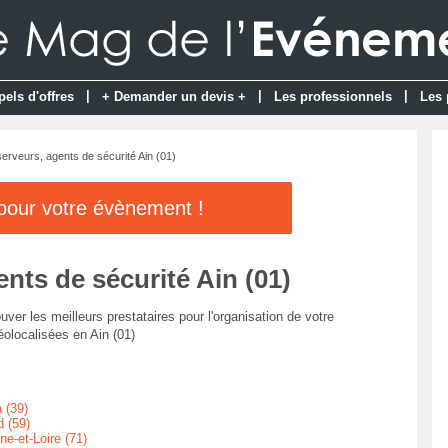
|
|
|
pels d'offres
+ Demander un devis +
Les professionnels
Les 
erveurs, agents de sécurité Ain (01)
 pour votre évènement !
nts de sécurité Ain (01)
uver les meilleurs prestataires pour l'organisation de votre
olocalisées en Ain (01)
 (39)
 (59)
e-et-Loire (71)