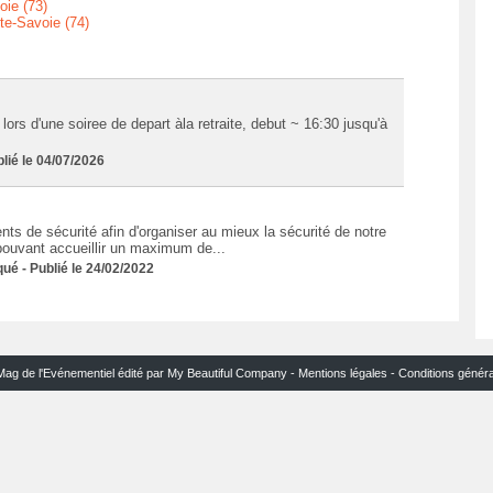
oie (73)
te-Savoie (74)
lors d'une soiree de depart àla retraite, debut ~ 16:30 jusqu'à
ié le 04/07/2026
nts de sécurité afin d'organiser au mieux la sécurité de notre
pouvant accueillir un maximum de...
 - Publié le 24/02/2022
Mag de l'Evénementiel édité par My Beautiful Company -
Mentions légales
-
Conditions génér