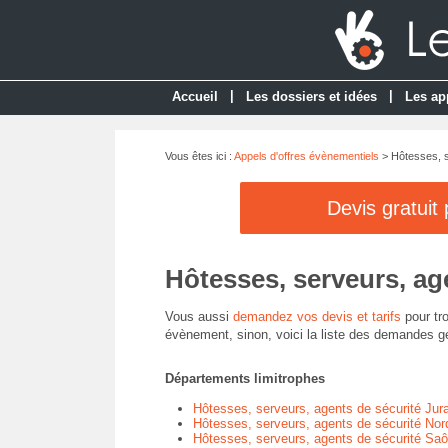
|
|
Accueil
Les dossiers et idées
Les ap
Vous êtes ici :
Appels d'offres évènementiels
> Hôtesses, s
Devis gratuit
Hôtesses, serveurs, age
Vous aussi
demandez vos devis et tarifs
pour tro
évènement, sinon, voici la liste des demandes gé
Départements limitrophes
Hôtesses, serveurs, agents de sécurité Jura
Hôtesses, serveurs, agents de sécurité Nord
Hôtesses, serveurs, agents de sécurité Saôn