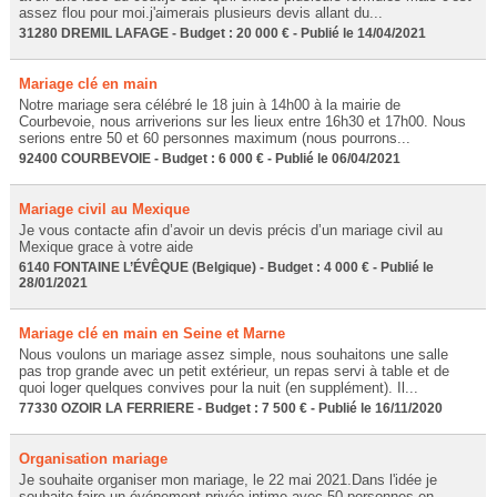
assez flou pour moi.j'aimerais plusieurs devis allant du...
31280 DREMIL LAFAGE - Budget : 20 000 € - Publié le 14/04/2021
Mariage clé en main
Notre mariage sera célébré le 18 juin à 14h00 à la mairie de
Courbevoie, nous arriverions sur les lieux entre 16h30 et 17h00. Nous
serions entre 50 et 60 personnes maximum (nous pourrons...
92400 COURBEVOIE - Budget : 6 000 € - Publié le 06/04/2021
Mariage civil au Mexique
Je vous contacte afin d’avoir un devis précis d’un mariage civil au
Mexique grace à votre aide
6140 FONTAINE L’ÉVÊQUE (Belgique) - Budget : 4 000 € - Publié le
28/01/2021
Mariage clé en main en Seine et Marne
Nous voulons un mariage assez simple, nous souhaitons une salle
pas trop grande avec un petit extérieur, un repas servi à table et de
quoi loger quelques convives pour la nuit (en supplément). Il...
77330 OZOIR LA FERRIERE - Budget : 7 500 € - Publié le 16/11/2020
Organisation mariage
Je souhaite organiser mon mariage, le 22 mai 2021.Dans l'idée je
souhaite faire un événement privée intime avec 50 personnes en