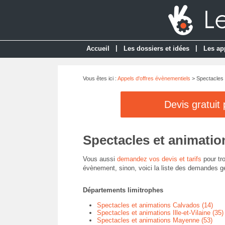
|
|
Accueil
Les dossiers et idées
Les ap
Vous êtes ici :
Appels d'offres évènementiels
> Spectacles 
Devis gratuit
Spectacles et animatio
Vous aussi
demandez vos devis et tarifs
pour tro
évènement, sinon, voici la liste des demandes g
Départements limitrophes
Spectacles et animations Calvados (14)
Spectacles et animations Ille-et-Vilaine (35)
Spectacles et animations Mayenne (53)