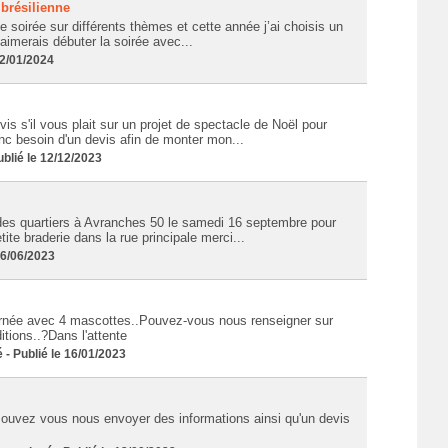
brésilienne
soirée sur différents thèmes et cette année j’ai choisis un
aimerais débuter la soirée avec...
2/01/2024
is s'il vous plait sur un projet de spectacle de Noël pour
nc besoin d'un devis afin de monter mon...
lié le 12/12/2023
des quartiers à Avranches 50 le samedi 16 septembre pour
tite braderie dans la rue principale merci...
26/06/2023
urnée avec 4 mascottes..Pouvez-vous nous renseigner sur
itions..?Dans l'attente
 Publié le 16/01/2023
ouvez vous nous envoyer des informations ainsi qu'un devis