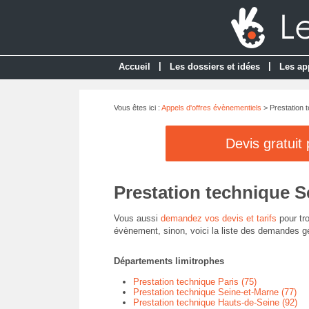
|
|
Accueil
Les dossiers et idées
Les ap
Vous êtes ici :
Appels d'offres évènementiels
> Prestation 
Devis gratuit
Prestation technique S
Vous aussi
demandez vos devis et tarifs
pour tro
évènement, sinon, voici la liste des demandes g
Départements limitrophes
Prestation technique Paris (75)
Prestation technique Seine-et-Marne (77)
Prestation technique Hauts-de-Seine (92)