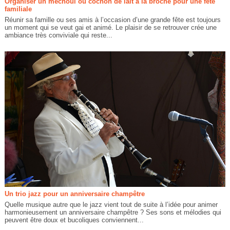
Organiser un méchoui ou cochon de lait à la broche pour une fête
familiale
Réunir sa famille ou ses amis à l’occasion d’une grande fête est toujours
un moment qui se veut gai et animé. Le plaisir de se retrouver crée une
ambiance très conviviale qui reste...
Un trio jazz pour un anniversaire champêtre
Quelle musique autre que le jazz vient tout de suite à l’idée pour animer
harmonieusement un anniversaire champêtre ? Ses sons et mélodies qui
peuvent être doux et bucoliques conviennent...