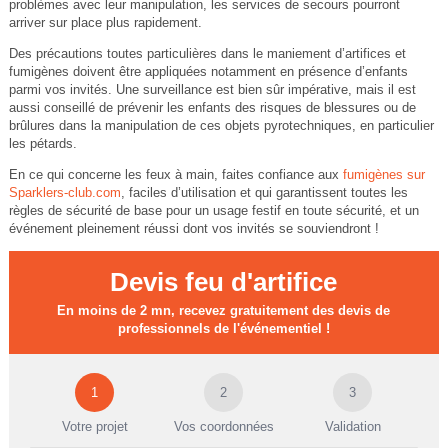
problèmes avec leur manipulation, les services de secours pourront
arriver sur place plus rapidement.
Des précautions toutes particulières dans le maniement d’artifices et
fumigènes doivent être appliquées notamment en présence d’enfants
parmi vos invités. Une surveillance est bien sûr impérative, mais il est
aussi conseillé de prévenir les enfants des risques de blessures ou de
brûlures dans la manipulation de ces objets pyrotechniques, en particulier
les pétards.
En ce qui concerne les feux à main, faites confiance aux
fumigènes sur
Sparklers-club.com
, faciles d’utilisation et qui garantissent toutes les
règles de sécurité de base pour un usage festif en toute sécurité, et un
événement pleinement réussi dont vos invités se souviendront !
Devis feu d'artifice
En moins de 2 mn, recevez gratuitement des devis de
professionnels de l'événementiel !
1
2
3
Votre projet
Vos coordonnées
Validation