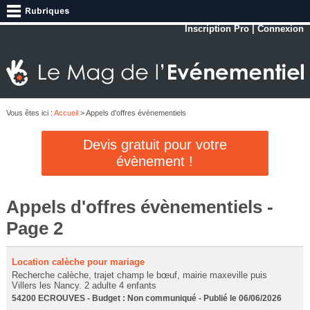
Inscription Pro
|
Connexion
Vous êtes ici :
Accueil
> Appels d'offres évènementiels
Devis gratuit pour votre
évènement !
Appels d'offres évènementiels -
Page 2
Location calèche pour mariage
Recherche calèche, trajet champ le bœuf, mairie maxeville puis
Villers les Nancy. 2 adulte 4 enfants
54200 ECROUVES - Budget : Non communiqué - Publié le 06/06/2026