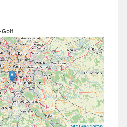
-Golf
Leaflet
|
OpenStreetMap