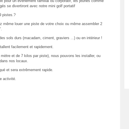
it pour un événement familial ou corporatif, les jeunes comme
gés se divertiront avec notre mini golf portatif
9 pistes.?
ez même louer une piste de votre choix ou même assembler 2
".
es sols durs (macadam, ciment, graviers ...) ou en intérieur !
tallent facilement et rapidement.
ètre et de 7 kilos par piste), nous pouvons les installer, ou
 dans nos locaux.
qué et sera extrêmement rapide.
 activité.