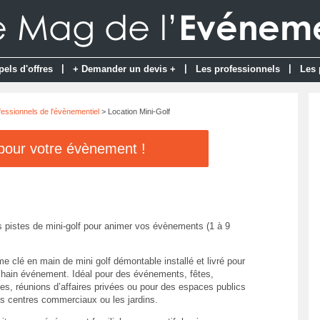
|
|
|
pels d'offres
+ Demander un devis +
Les professionnels
Les 
fessionnels de l'évènementiel
> Location Mini-Golf
 pour votre évènement !
 pistes de mini-golf pour animer vos évènements (1 à 9
e clé en main de mini golf démontable installé et livré pour
chain événement. Idéal pour des événements, fêtes,
es, réunions d’affaires privées ou pour des espaces publics
 centres commerciaux ou les jardins.