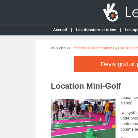
|
|
Accueil
Les dossiers et idées
Les ap
Vous êtes ici :
Prestations évènementielles
>
Liste des pro
Devis gratuit
Location Mini-Golf
Louez nos
pistes).
Un systèm
votre pro
conférenc
comme les