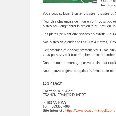
Que ce so
les plus â
Vous pouvez louer 1 piste, 3 pistes, 6 pistes ou 
Pour des challenges de "trou en un", vous pouv
pistes pour augmenter la difficulté du "trou en un
Les pistes peuvent être posées en extérieur sur d
Nos pistes de grandes tailles (1 x 4 mètres) s'ins
Démontables et d'encombrement réduit (sac d'un m
vous pouvez venir tout simplement les chercher
Dans ce cas, le montage par vos soins est expli
Nous pouvons gérer en option l'animation de cette
Contact
Location Mini-Golf
FRANCK FRANCK DUVERT
4
92160 ANTONY
Tél. : 0633557499
Site Internet
:
https://www.locationminigolf.com/