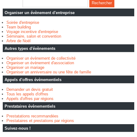
Organiser un évènement d'entreprise
Soirée d'entreprise
Team building
Voyage incentive d'entreprise
Séminaire, salon et convention
Arbre de Noël
Autres types d'évènements
Organiser un évènement de collectivité
Organiser un évènement d'association
Organiser un mariage
Organiser un anniversaire ou une fête de famille
Appels d'offres évènementiels
Demander un devis gratuit
Tous les appels d'offres
Appels d'offres par régions
Prestataires évènementiels
Prestatations recommandées
Prestataires et prestations par régions
Suivez-nous !