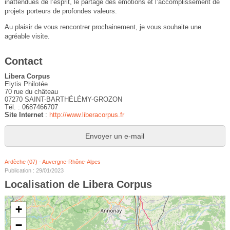
inattendues de l’esprit, le partage des émotions et l’accomplissement de
projets porteurs de profondes valeurs.
Au plaisir de vous rencontrer prochainement, je vous souhaite une
agréable visite.
Contact
Libera Corpus
Elytis Philotée
70 rue du château
07270 SAINT-BARTHÉLÉMY-GROZON
Tél. : 0687466707
Site Internet
:
http://www.liberacorpus.fr
Envoyer un e-mail
Ardèche (07)
-
Auvergne-Rhône-Alpes
Publication : 29/01/2023
Localisation de Libera Corpus
+
−