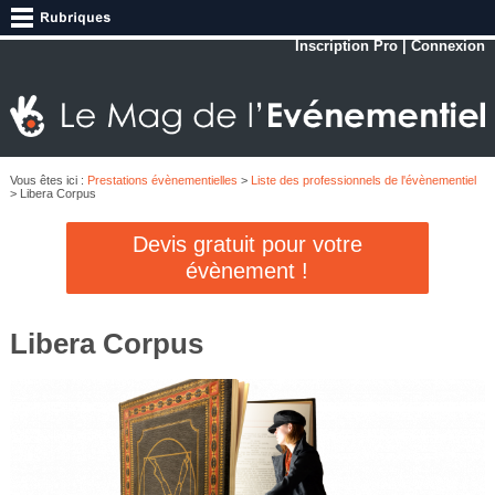
Inscription Pro
|
Connexion
Vous êtes ici :
Prestations évènementielles
>
Liste des professionnels de l'évènementiel
> Libera Corpus
Devis gratuit pour votre
évènement !
Libera Corpus