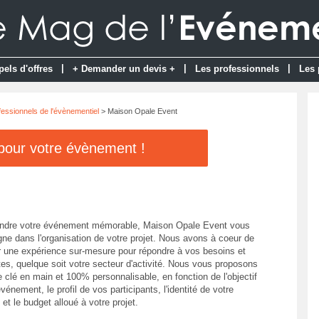
|
|
|
pels d'offres
+ Demander un devis +
Les professionnels
Les 
fessionnels de l'évènementiel
> Maison Opale Event
 pour votre évènement !
endre votre événement mémorable, Maison Opale Event vous
e dans l'organisation de votre projet. Nous avons à coeur de
ir une expérience sur-mesure pour répondre à vos besoins et
tes, quelque soit votre secteur d'activité. Nous vous proposons
 clé en main et 100% personnalisable, en fonction de l'objectif
vénement, le profil de vos participants, l'identité de votre
 et le budget alloué à votre projet.