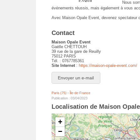
Nous somm
événements réussis, mais également à vous ac
Avec Maison Opale Event, devenez spectateur d
Contact
Maison Opale Event
Gaëlle CHETTOUH
39 rue de la gare de Reuilly
75012 PARIS
Tél. : 0767785361
Site Internet
:
https://maison-opale-event.com/
Envoyer un e-mail
Paris (75)
-
Île-de-France
Publication : 03/04/2023
Localisation de Maison Opale
+
−