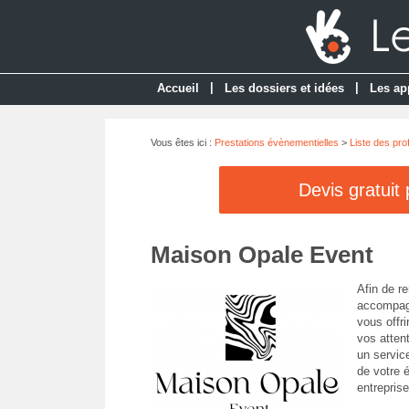
|
|
Accueil
Les dossiers et idées
Les ap
Vous êtes ici :
Prestations évènementielles
>
Liste des pro
Devis gratuit
Maison Opale Event
Afin de r
accompagn
vous offr
vos atten
un service
de votre é
entreprise