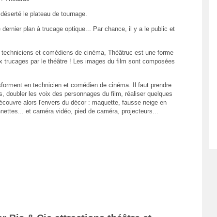
 déserté le plateau de tournage.
 le dernier plan à trucage optique... Par chance, il y a le public et
n techniciens et comédiens de cinéma, Théâtruc est une forme
aux trucages par le théâtre ! Les images du film sont composées
nsforment en technicien et comédien de cinéma. Il faut prendre
s, doubler les voix des personnages du film, réaliser quelques
écouvre alors l'envers du décor : maquette, fausse neige en
nettes... et caméra vidéo, pied de caméra, projecteurs...