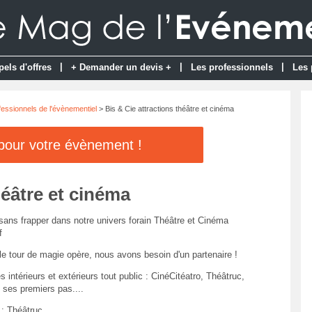
|
|
|
pels d'offres
+ Demander un devis +
Les professionnels
Les 
fessionnels de l'évènementiel
> Bis & Cie attractions théâtre et cinéma
 pour votre évènement !
héâtre et cinéma
sans frapper dans notre univers forain Théâtre et Cinéma
f
le tour de magie opère, nous avons besoin d'un partenaire !
 intérieurs et extérieurs tout public : CinéCitéatro, Théâtruc,
 ses premiers pas....
e : Théâtruc