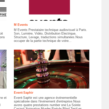
M Events
M Events Prestataire technique audiovisuel à Paris.
it
Son, Lumière, Vidéo, Distribution Electrique,
sons
Structure, Levage, traductions simultanées.Nous
occuper de la partie technique de votre...
Event-Saphir
me et
Event-Saphir est une agence événementielle
spécialisée dans l'événement d'entreprise.Nous
l
avons quatre prestations number one:La Soirée
CasinoL'Animation Murder Partyle Blind TestLes...