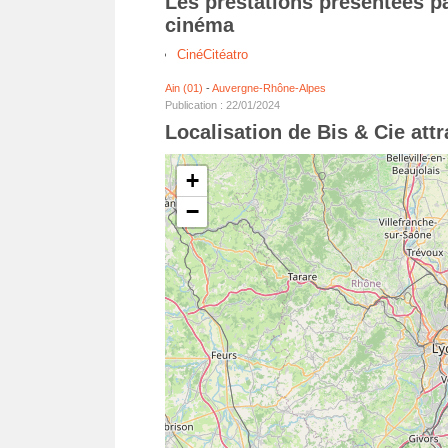
Les prestations présentées pa
cinéma
CinéCitéatro
Ain (01)
-
Auvergne-Rhône-Alpes
Publication : 22/01/2024
Localisation de Bis & Cie att
+
−