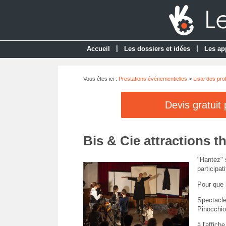
|
|
Accueil
Les dossiers et idées
Les ap
Vous êtes ici :
Prestations évènementielles
>
Liste des pro
Devis gratuit
Bis & Cie attractions t
"Hantez" 
participati
Pour que 
Spectacles
Pinocchio
à l'affich