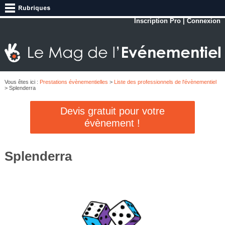
Inscription Pro
|
Connexion
Vous êtes ici :
Prestations évènementielles
>
Liste des professionnels de l'évènementiel
> Splenderra
Devis gratuit pour votre
évènement !
Splenderra