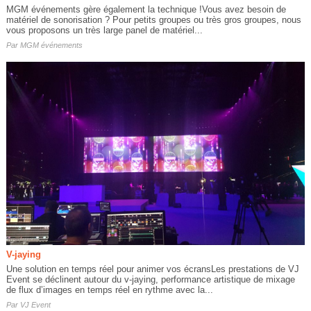
MGM événements gère également la technique !Vous avez besoin de
matériel de sonorisation ? Pour petits groupes ou très gros groupes, nous
vous proposons un très large panel de matériel...
Par
MGM événements
V-jaying
Une solution en temps réel pour animer vos écransLes prestations de VJ
Event se déclinent autour du v-jaying, performance artistique de mixage
de flux d’images en temps réel en rythme avec la...
Par
VJ Event