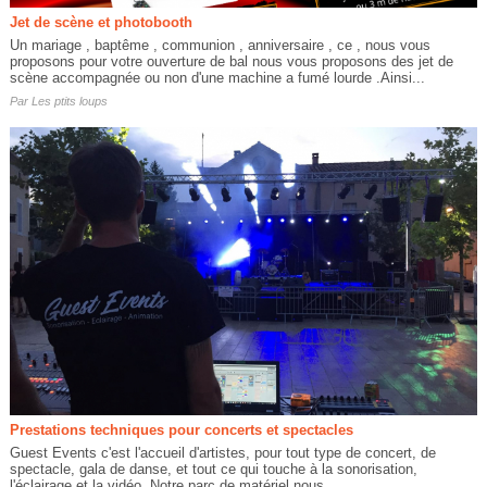
Jet de scène et photobooth
Un mariage , baptême , communion , anniversaire , ce , nous vous
proposons pour votre ouverture de bal nous vous proposons des jet de
scène accompagnée ou non d'une machine a fumé lourde .Ainsi...
Par
Les ptits loups
Prestations techniques pour concerts et spectacles
Guest Events c'est l'accueil d'artistes, pour tout type de concert, de
spectacle, gala de danse, et tout ce qui touche à la sonorisation,
l'éclairage et la vidéo. Notre parc de matériel nous...