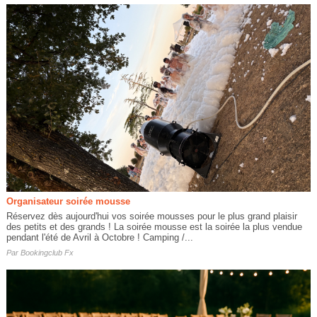
Organisateur soirée mousse
Réservez dès aujourd'hui vos soirée mousses pour le plus grand plaisir
des petits et des grands ! La soirée mousse est la soirée la plus vendue
pendant l'été de Avril à Octobre ! Camping /...
Par
Bookingclub Fx