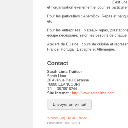
C’est une
et l’organisation événementiel pour les particulie
Pour les particuliers : ApéroBox, Repas et banq
etc.
Pour les entreprises : plateaux repas, prestations
équipe nécessaire, selon les besoins de chaque c
Ateliers de Cuisine : cours de cuisine et représent
France, Portugal, Espagne et Allemagne.
Contact
Sarah Lima Traiteur
Sarah Lima
20 Avenue Paul Cezanne
78990 ELANCOURT
Tél. : 0676616244
Site Internet
:
http://www.sarahlima.com
Envoyer un e-mail
Yvelines (78)
-
Île-de-France
Publication : 10/12/2024