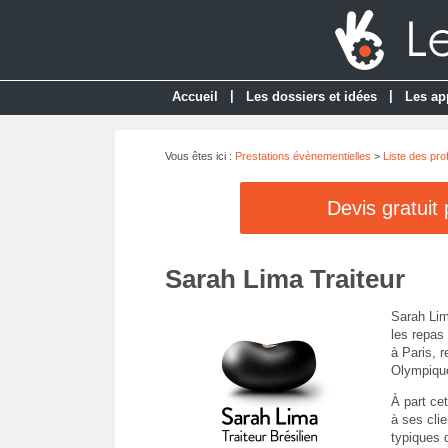
|
|
Accueil
Les dossiers et idées
Les ap
Vous êtes ici :
Prestations évènementielles
>
Liste des pro
Devis gratuit
Sarah Lima Traiteur
Sarah Lima
les repas
à Paris, r
Olympique
À part ce
à ses clie
typiques 