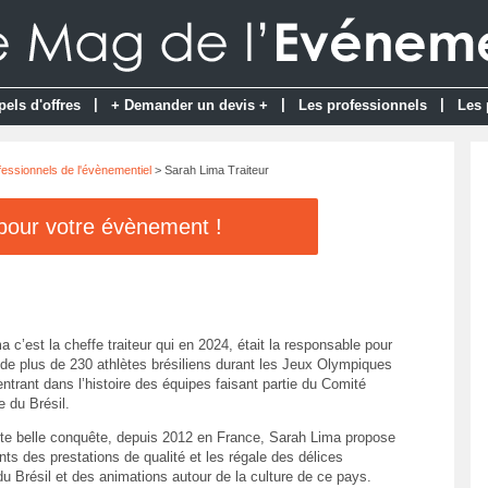
|
|
|
pels d'offres
+ Demander un devis +
Les professionnels
Les 
fessionnels de l'évènementiel
> Sarah Lima Traiteur
 pour votre évènement !
 c’est la cheffe traiteur qui en 2024, était la responsable pour
 de plus de 230 athlètes brésiliens durant les Jeux Olympiques
entrant dans l’histoire des équipes faisant partie du Comité
 du Brésil.
tte belle conquête, depuis 2012 en France, Sarah Lima propose
nts des prestations de qualité et les régale des délices
du Brésil et des animations autour de la culture de ce pays.