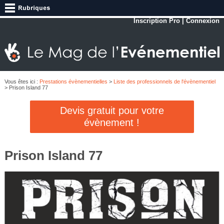
Inscription Pro
|
Connexion
Vous êtes ici :
Prestations évènementielles
>
Liste des professionnels de l'évènementiel
> Prison Island 77
Devis gratuit pour votre
évènement !
Prison Island 77