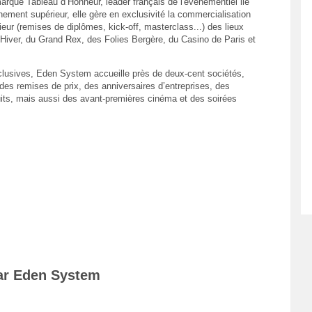
arque Tableau d’Honneur, leader français de l'événementiel lié
nement supérieur, elle gère en exclusivité la commercialisation
eur (remises de diplômes, kick-off, masterclass...) des lieux
iver, du Grand Rex, des Folies Bergère, du Casino de Paris et
clusives, Eden System accueille près de deux-cent sociétés,
s remises de prix, des anniversaires d’entreprises, des
ts, mais aussi des avant-premières cinéma et des soirées
par Eden System