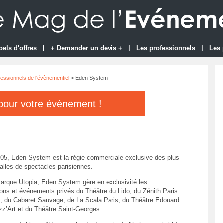
|
|
|
pels d'offres
+ Demander un devis +
Les professionnels
Les 
fessionnels de l'évènementiel
> Eden System
 pour votre évènement !
05, Eden System est la régie commerciale exclusive des plus
alles de spectacles parisiennes.
arque Utopia, Eden System gère en exclusivité les
tions et événements privés du Théâtre du Lido, du Zénith Paris
te, du Cabaret Sauvage, de La Scala Paris, du Théâtre Edouard
izz’Art et du Théâtre Saint-Georges.