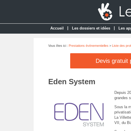
|
|
Accueil
Les dossiers et idées
Les ap
Vous êtes ici :
Prestations évènementielles
>
Liste des pro
Devis gratuit
Eden System
Depuis 20
grandes s
Sous la m
privatisa
La Villet
VII, du B