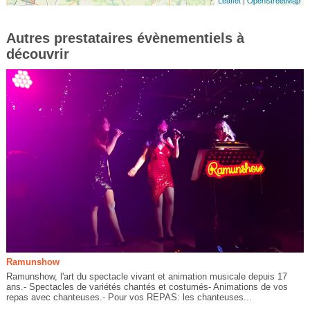
Leaflet
|
OpenStreetMap
Autres prestataires évènementiels à
découvrir
Ramunshow
Ramunshow, l'art du spectacle vivant et animation musicale depuis 17
ans.- Spectacles de variétés chantés et costumés- Animations de vos
repas avec chanteuses.- Pour vos REPAS: les chanteuses...