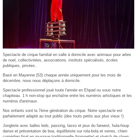
Spectacle de cirque familial en salle à domicile avec animaux pour arbre
de noel, collectivitées, associations, instituts spécialisés, écoles
publiques, privées..
Basé en Mayenne (53) chaque année uniquement pour les mois de
décembre, nous nous déplaçons à domicile.
Spectacle professionnel joué toute l'année en Ehpad ou sous notre
chapiteau. 1 h non-stop qui enchaîne entre les numéros artistiques et les
numéros d'animaux.
Nos enfants sont la 7ème génération du cirque. Notre spectacle est
parfaitement adapté au tout public (des touts petits aux plus vieux !)
Jonglerie avec balles leds, passing, lasso et jeux du farwest, hula-houp
danse et présentation de boa, équilibriste sur rola-bola et verres, chien
comédien final en musique traditionnelle (trompette) et sketch de clown.