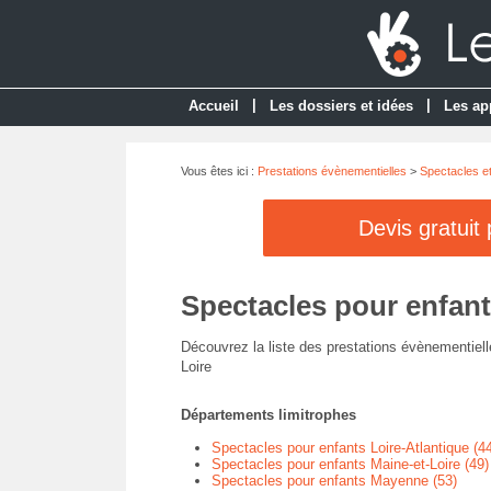
|
|
Accueil
Les dossiers et idées
Les ap
Vous êtes ici :
Prestations évènementielles
>
Spectacles e
Devis gratuit
Spectacles pour enfant
Découvrez la liste des prestations évènementiell
Loire
Départements limitrophes
Spectacles pour enfants Loire-Atlantique (44
Spectacles pour enfants Maine-et-Loire (49)
Spectacles pour enfants Mayenne (53)