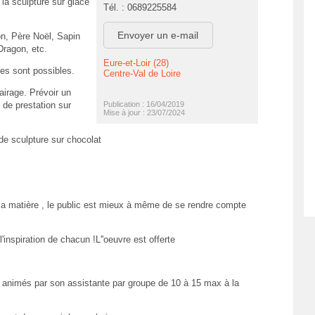
la sculpture sur glace
Tél. : 0689225584
Envoyer un e-mail
son, Père Noël, Sapin
Dragon, etc.
Eure-et-Loir (28)
tes sont possibles.
Centre-Val de Loire
clairage. Prévoir un
 de prestation sur
Publication : 16/04/2019
Mise à jour : 23/07/2024
e sculpture sur chocolat
la matière , le public est mieux à même de se rendre compte
'inspiration de chacun !L''oeuvre est offerte
ont animés par son assistante par groupe de 10 à 15 max à la