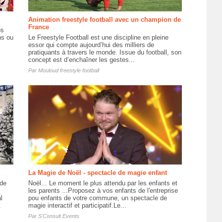
Animation freestyle football avec un champion de
France
os
ns ou
Le Freestyle Football est une discipline en pleine
essor qui compte aujourd’hui des milliers de
pratiquants à travers le monde. Issue du football, son
concept est d’enchaîner les gestes...
Par
Mouloud freestyle football
La Magie de Noël - spectacle de magie enfant
nde
Noël... Le moment le plus attendu par les enfants et
les parents ...Proposez à vos enfants de l'entreprise
l
pou enfants de votre commune, un spectacle de
.
magie interactif et participatif.Le...
Par
S'Consult Events