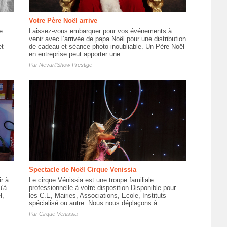
Votre Père Noël arrive
e
Laissez-vous embarquer pour vos événements à
venir avec l’arrivée de papa Noël pour une distribution
et
de cadeau et séance photo inoubliable. Un Père Noël
en entreprise peut apporter une...
Par
Nevart’Show Prestige
Spectacle de Noël Cirque Venissia
ir à
Le cirque Vénissia est une troupe familiale
u'à
professionnelle à votre disposition.Disponible pour
l,
les C.E, Mairies, Associations, Ecole, Instituts
spécialisé ou autre..Nous nous déplaçons à...
Par
Cirque Venissia