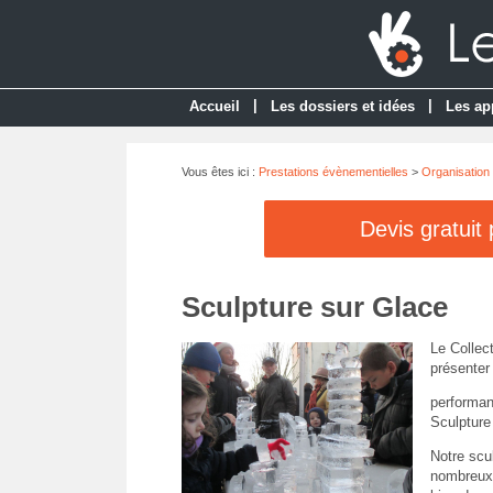
|
|
Accueil
Les dossiers et idées
Les ap
Vous êtes ici :
Prestations évènementielles
>
Organisation
Devis gratuit
Sculpture sur Glace
Le Collec
présenter 
performan
Sculpture
Notre scu
nombreux p