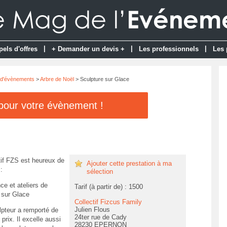
|
|
|
pels d'offres
+ Demander un devis +
Les professionnels
Les 
 d'évènements
>
Arbre de Noël
> Sculpture sur Glace
 pour votre évènement !
tif FZS est heureux de
Ajouter cette prestation à ma
:
sélection
ce et ateliers de
Tarif (à partir de) : 1500
 sur Glace
Collectif Fizcus Family
Julien Flous
lpteur a remporté de
24ter rue de Cady
rix. Il excelle aussi
28230 EPERNON