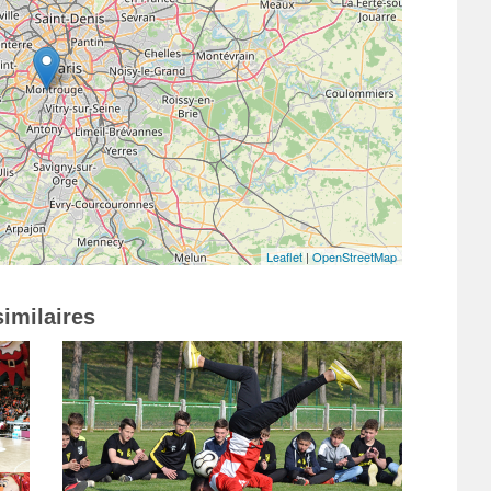
Leaflet
|
OpenStreetMap
imilaires