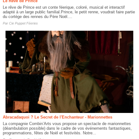
Le Rêve de Prince
Le rêve de Prince est un conte féerique, coloré, musical et interactif
adapté à un large public familial.Prince, le petit renne, voudrait faire partie
du cortège des rennes du Père Noël....
Par
Cie Puppet Féeries
Abracadaquoi ? Le Secret de l'Enchanteur - Marionnettes
La compagnie Combin’Arts vous propose un spectacle de marionnettes
(déambulation possible) dans le cadre de vos événements fantastiques,
programmations, fêtes de Noël et festivités. Notre...