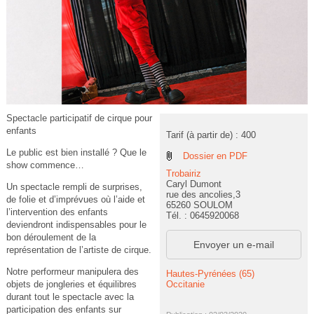
Spectacle participatif de cirque pour
enfants
Tarif (à partir de) : 400
Le public est bien installé ? Que le
Dossier en PDF
show commence…
Trobairiz
Caryl Dumont
Un spectacle rempli de surprises,
rue des ancolies,3
de folie et d’imprévues où l’aide et
65260 SOULOM
l’intervention des enfants
Tél. : 0645920068
deviendront indispensables pour le
bon déroulement de la
Envoyer un e-mail
représentation de l’artiste de cirque.
Notre performeur manipulera des
Hautes-Pyrénées (65)
Occitanie
objets de jongleries et équilibres
durant tout le spectacle avec la
participation des enfants sur