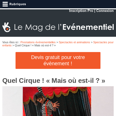
Inscription Pro
|
Connexion
Vous êtes ici :
Prestations évènementielles
>
Spectacles et animations
>
Spectacles pour
enfants
> Quel Cirque ! « Mais où est-il ? »
Devis gratuit pour votre
évènement !
Quel Cirque ! « Mais où est-il ? »