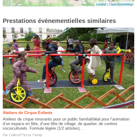
Leaflet
|
OpenStreetMap
Prestations évènementielles similaires
Ateliers de Cirque Enfants
Ateliers de cirque innovants pour un public familialIdéal pour l’animation
d’un espace en fête, d’une fête de village, de quartier, de centres
socioculturels. Formule légère (1/2 artistes)...
Par
Collectif Fizcus Family