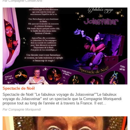
Par
Compagnie Combin'Arts
Spectacle de Noél
Spectacle de Noël "Le fabuleux voyage du Jolasveinar""Le fabuleux
voyage du Jolasveinar" est un spectacle que la Compagnie Moriquendi
propose tout au long de l'année et à travers la France. Il est...
Par
Compagnie Moriquendi