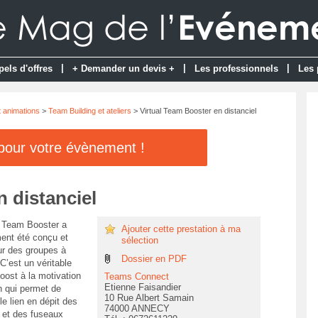
|
|
|
pels d'offres
+ Demander un devis +
Les professionnels
Les 
t animations
>
Team Building et ateliers
> Virtual Team Booster en distanciel
 pour votre évènement !
 distanciel
l Team Booster a
Ajouter cette prestation à ma
ent été conçu et
sélection
r des groupes à
Dossier en PDF
C’est un véritable
oost à la motivation
Teams Connect
Etienne Faisandier
 qui permet de
10 Rue Albert Samain
le lien en dépit des
74000 ANNECY
 et des fuseaux