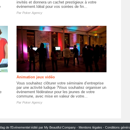
invités et donnera un cachet prestigieux à votre
e
évènement.Idéal pour vos soirées de fin...
Par
Poker Agency
Animation jeux vidéo
Vous souhaitez clôturer votre séminaire d’entreprise
par une activité ludique ?Vous souhaitez organiser un
e
évènement fédérateur pour les jeunes de votre
commune, avec mise en valeur de votre...
Par
Poker Agency
Mag de l'Evénementiel édité par My Beautiful Company -
Mentions légales
-
Conditions génér