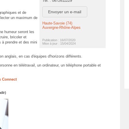
Tél. : 0672611229
Envoyer un e-mail
graphiques et de
ollecter un maximum de
Haute-Savoie (74)
Auvergne-Rhône-Alpes
onne humeur seront les
uire, bricoler et
Publication : 16/07/2020
s à prendre et des mini
Mise à jour : 15/04/2024
n anglais, en cas d'équipes d'horizons différents.
rsonne en télétravail, un ordinateur, un téléphone portable et
ms Connect
dir)