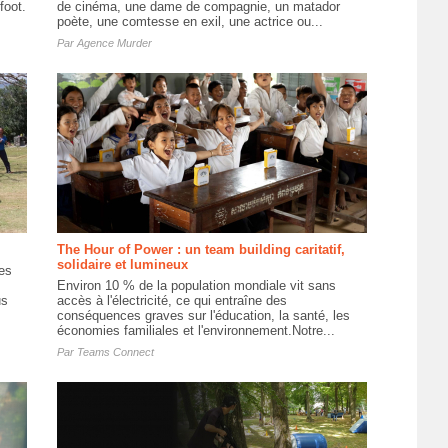
foot.
de cinéma, une dame de compagnie, un matador
poète, une comtesse en exil, une actrice ou...
Par
Agence Murder
The Hour of Power : un team building caritatif,
solidaire et lumineux
les
Environ 10 % de la population mondiale vit sans
us
accès à l'électricité, ce qui entraîne des
conséquences graves sur l'éducation, la santé, les
économies familiales et l'environnement.Notre...
Par
Teams Connect