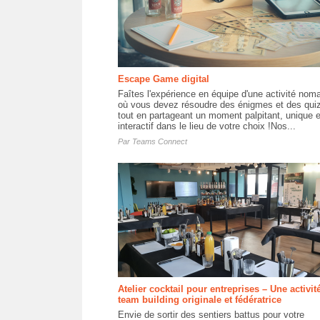
Escape Game digital
Faîtes l'expérience en équipe d'une activité nom
où vous devez résoudre des énigmes et des qui
tout en partageant un moment palpitant, unique e
interactif dans le lieu de votre choix !Nos...
Par
Teams Connect
Atelier cocktail pour entreprises – Une activit
team building originale et fédératrice
Envie de sortir des sentiers battus pour votre