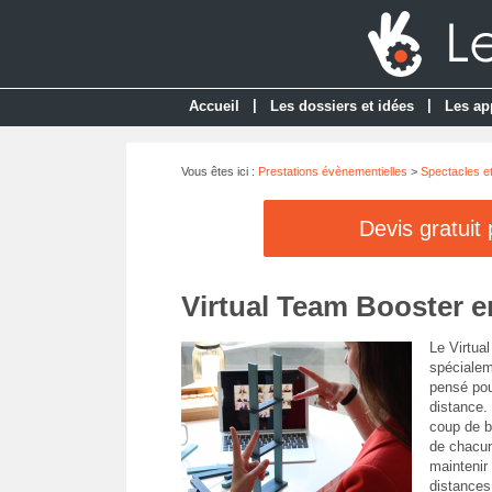
|
|
Accueil
Les dossiers et idées
Les ap
Vous êtes ici :
Prestations évènementielles
>
Spectacles e
Devis gratuit
Virtual Team Booster en
Le Virtua
spécialem
pensé pou
distance. 
coup de b
de chacun
maintenir 
distances