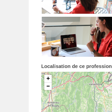
Localisation de ce professio
+
−