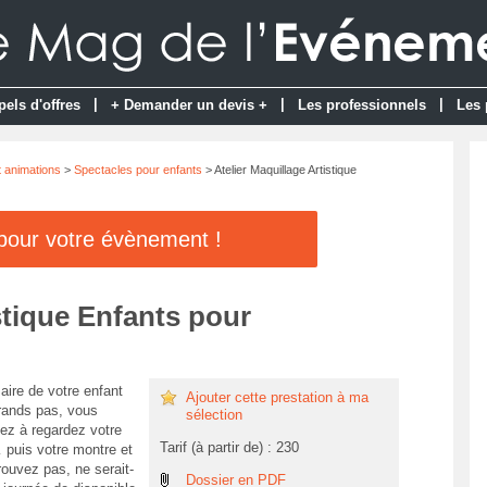
|
|
|
pels d'offres
+ Demander un devis +
Les professionnels
Les 
t animations
>
Spectacles pour enfants
> Atelier Maquillage Artistique
 pour votre évènement !
stique Enfants pour
aire de votre enfant
Ajouter cette prestation à ma
grands pas, vous
sélection
z à regardez votre
Tarif (à partir de) : 230
puis votre montre et
rouvez pas, ne serait-
Dossier en PDF