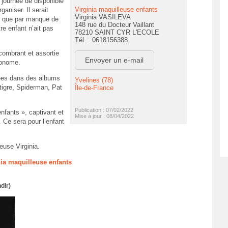
 journée de disponible
Virginia maquilleuse enfants
rganiser. Il serait
Virginia VASILEVA
que par manque de
148 rue du Docteur Vaillant
re enfant n’ait pas
78210 SAINT CYR L'ECOLE
Tél. : 0618156388
ncombrant et assortie
Envoyer un e-mail
tonome.
ées dans des albums
Yvelines (78)
 tigre, Spiderman, Pat
Île-de-France
Publication : 07/02/2022
enfants », captivant et
Mise à jour : 08/04/2022
. Ce sera pour l’enfant
euse Virginia.
nia maquilleuse enfants
dir)