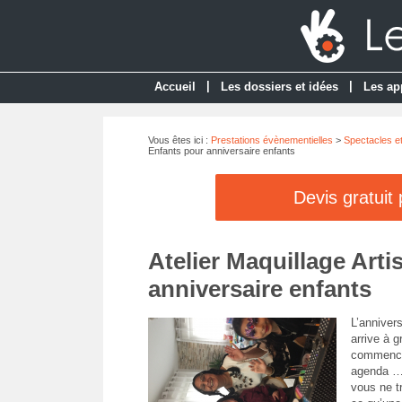
|
|
Accueil
Les dossiers et idées
Les ap
Vous êtes ici :
Prestations évènementielles
>
Spectacles e
Enfants pour anniversaire enfants
Devis gratuit
Atelier Maquillage Arti
anniversaire enfants
L’annivers
arrive à 
commence
agenda … 
vous ne t