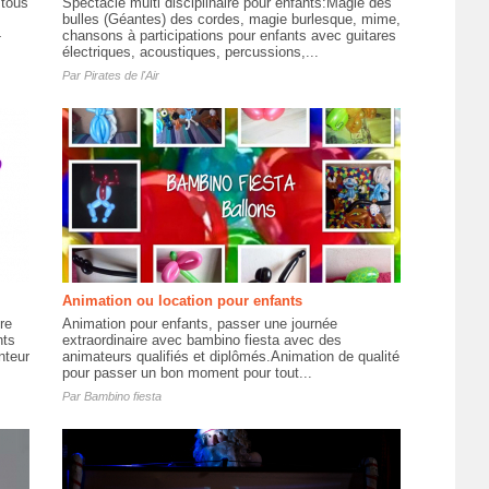
 tous
Spectacle multi disciplinaire pour enfants:Magie des
bulles (Géantes) des cordes, magie burlesque, mime,
-
chansons à participations pour enfants avec guitares
électriques, acoustiques, percussions,...
Par
Pirates de l'Air
Animation ou location pour enfants
re
Animation pour enfants, passer une journée
nts
extraordinaire avec bambino fiesta avec des
nteur
animateurs qualifiés et diplômés.Animation de qualité
pour passer un bon moment pour tout...
Par
Bambino fiesta