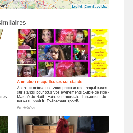
Leaflet
|
OpenStreetMap
imilaires
Animation maquilleuses sur stands
Anim'too animations vous propose des maquilleuses
sur stands pour tous vos évènements :Arbre de Noël·
ires
Marché de Noël · Foire commerciale· Lancement de
nouveau produit· Evènement sportif·...
Par
Anim'too