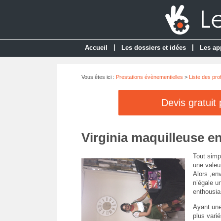
|
|
Accueil
Les dossiers et idées
Les ap
Vous êtes ici :
Prestations évènementielles
>
Liste des pro
Devis gratuit
Virginia maquilleuse e
Tout simp
une valeu
Alors ,en
n’égale u
enthousia
Ayant une
plus variés