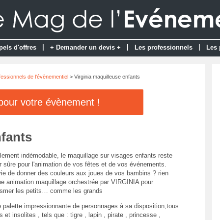
|
|
|
pels d'offres
+ Demander un devis +
Les professionnels
Les 
fessionnels de l'évènementiel
> Virginia maquilleuse enfants
 pour votre évènement !
nfants
lement indémodable, le maquillage sur visages enfants reste
r sûre pour l'animation de vos fêtes et de vos événements.
vie de donner des couleurs aux joues de vos bambins ? rien
ne animation maquillage orchestrée par VIRGINIA pour
smer les petits… comme les grands
 palette impressionnante de personnages à sa disposition,tous
 et insolites , tels que : tigre , lapin , pirate , princesse ,