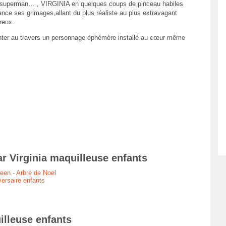
, superman… , VIRGINIA en quelques coups de pinceau habiles
ance ses grimages,allant du plus réaliste au plus extravagant
reux.
enter au travers un personnage éphémère installé au cœur même
r Virginia maquilleuse enfants
een - Arbre de Noel
versaire enfants
illeuse enfants