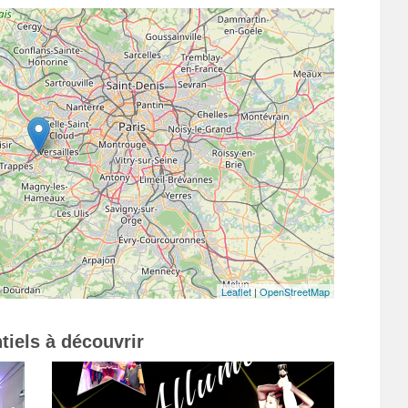
Leaflet
|
OpenStreetMap
tiels à découvrir