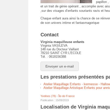
papillon 
et un trait de génie opérant , accomplie avec ais
,sur des visages d’enfants souriants ravis et heu
Chaque enfant aura ainsi la chance de se réinv
de son univers intime et fantasmagorique
Contact
Virginia maquilleuse enfants
Virginia VASILEVA
148 rue du Docteur Vaillant
78210 SAINT CYR L'ECOLE
Tél. : 0618156388
Envoyer un e-mail
Les prestations présentées pa
Atelier Maquillage Enfants - kermesse - Hallow
Atelier Maquillage Artistique Enfants pour anni
Yvelines (78)
-
Île-de-France
Publication : 15/09/2019
Localisation de Virginia maqu