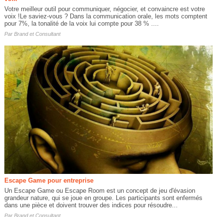
Votre meilleur outil pour communiquer, négocier, et convaincre est votre
voix !Le saviez-vous ? Dans la communication orale, les mots comptent
pour 7%, la tonalité de la voix lui compte pour 38 % ....
Par
Brand et Consultant
Escape Game pour entreprise
Un Escape Game ou Escape Room est un concept de jeu d'évasion
grandeur nature, qui se joue en groupe. Les participants sont enfermés
dans une pièce et doivent trouver des indices pour résoudre...
Par
Brand et Consultant