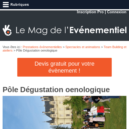
Inscription Pro
|
Connexion
Vous êtes ici :
Prestations évènementielles
>
Spectacles et animations
>
Team Building et
ateliers
> Pôle Dégustation oenologique
Devis gratuit pour votre
évènement !
Pôle Dégustation oenologique